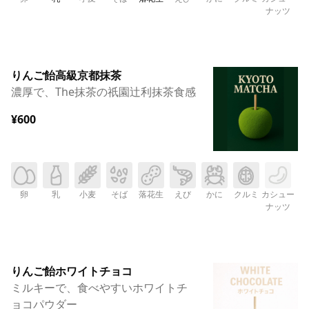
ナッツ
りんご飴高級京都抹茶
濃厚で、The抹茶の祇園辻利抹茶食感
¥600
卵
乳
小麦
そば
落花生
えび
かに
クルミ
カシュー
ナッツ
りんご飴ホワイトチョコ
ミルキーで、食べやすいホワイトチ
ョコパウダー