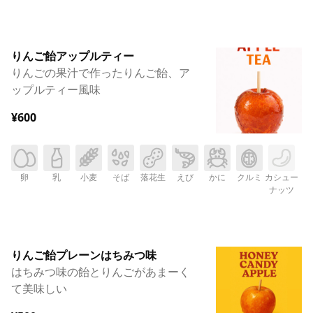
りんご飴アップルティー
りんごの果汁で作ったりんご飴、ア
ップルティー風味
¥600
卵
乳
小麦
そば
落花生
えび
かに
クルミ
カシュー
ナッツ
りんご飴プレーンはちみつ味
はちみつ味の飴とりんごがあまーく
て美味しい