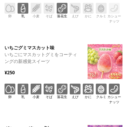
卵
乳
小麦
そば
落花生
えび
かに
クルミ
カシュー
ナッツ
いちごグミマスカット味
いちごにマスカットグミをコーティ
ングの新感覚スイーツ
¥250
卵
乳
小麦
そば
落花生
えび
かに
クルミ
カシュー
ナッツ