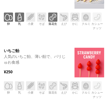
卵
乳
小麦
そば
落花生
えび
かに
クルミ
カシュー
ナッツ
いちご飴
人気のいちご飴、薄い飴で、パリじ
ゅわ食感
¥250
卵
乳
小麦
そば
落花生
えび
かに
クルミ
カシュー
ナッツ