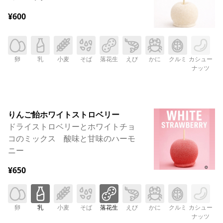
¥600
卵
乳
小麦
そば
落花生
えび
かに
クルミ
カシュー
ナッツ
りんご飴ホワイトストロベリー
ドライストロベリーとホワイトチョ
コのミックス 酸味と甘味のハーモ
ニー
¥650
卵
乳
小麦
そば
落花生
えび
かに
クルミ
カシュー
ナッツ