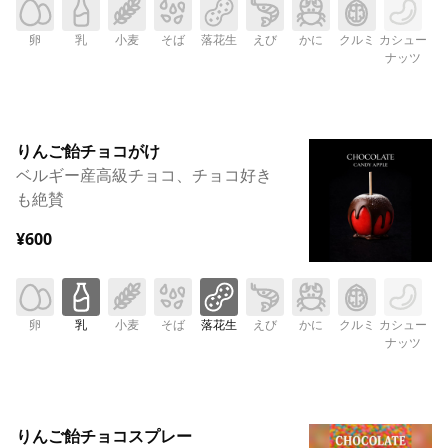
卵
乳
小麦
そば
落花生
えび
かに
クルミ
カシュー
ナッツ
りんご飴チョコがけ
ベルギー産高級チョコ、チョコ好き
も絶賛
¥600
卵
乳
小麦
そば
落花生
えび
かに
クルミ
カシュー
ナッツ
りんご飴チョコスプレー