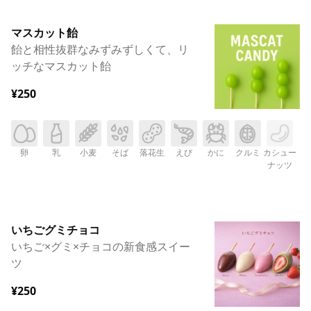
マスカット飴
飴と相性抜群なみずみずしくて、リ
ッチなマスカット飴
¥250
卵
乳
小麦
そば
落花生
えび
かに
クルミ
カシュー
ナッツ
いちごグミチョコ
いちご×グミ×チョコの新食感スイー
ツ
¥250