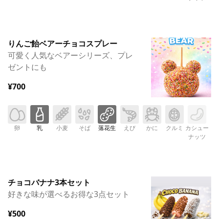
りんご飴ベアーチョコスプレー
可愛く人気なベアーシリーズ、プレ
ゼントにも
¥700
卵
乳
小麦
そば
落花生
えび
かに
クルミ
カシュー
ナッツ
チョコバナナ3本セット
好きな味が選べるお得な3点セット
¥500