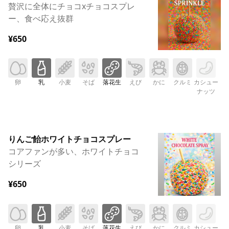
贅沢に全体にチョコxチョコスプレ
ー、食べ応え抜群
¥650
卵
乳
小麦
そば
落花生
えび
かに
クルミ
カシュー
ナッツ
りんご飴ホワイトチョコスプレー
コアファンが多い、ホワイトチョコ
シリーズ
¥650
卵
乳
小麦
そば
落花生
えび
かに
クルミ
カシュー