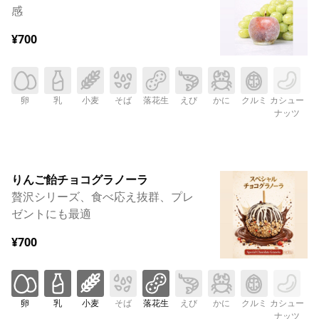
感
¥700
卵
乳
小麦
そば
落花生
えび
かに
クルミ
カシュー
ナッツ
りんご飴チョコグラノーラ
贅沢シリーズ、食べ応え抜群、プレ
ゼントにも最適
¥700
卵
乳
小麦
そば
落花生
えび
かに
クルミ
カシュー
ナッツ