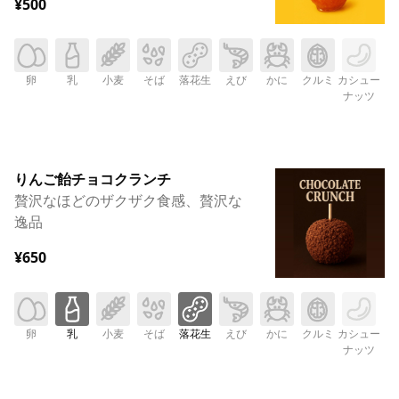
¥500
卵
乳
小麦
そば
落花生
えび
かに
クルミ
カシュー
ナッツ
りんご飴チョコクランチ
贅沢なほどのザクザク食感、贅沢な
逸品
¥650
卵
乳
小麦
そば
落花生
えび
かに
クルミ
カシュー
ナッツ