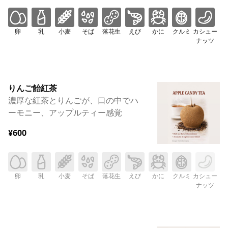
卵
乳
小麦
そば
落花生
えび
かに
クルミ
カシュー
ナッツ
りんご飴紅茶
濃厚な紅茶とりんごが、口の中でハ
ーモニー、アップルティー感覚
¥600
卵
乳
小麦
そば
落花生
えび
かに
クルミ
カシュー
ナッツ