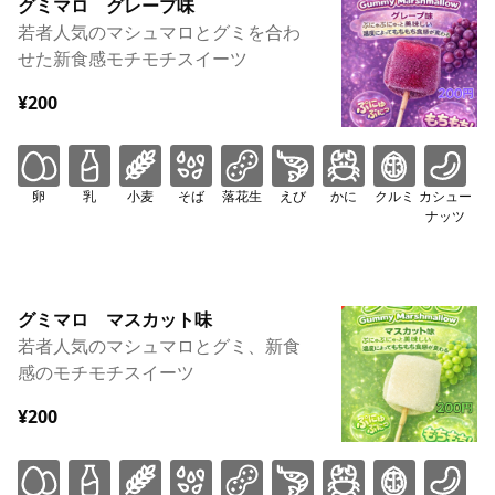
グミマロ グレープ味
若者人気のマシュマロとグミを合わ
せた新食感モチモチスイーツ
¥200
卵
乳
小麦
そば
落花生
えび
かに
クルミ
カシュー
ナッツ
グミマロ マスカット味
若者人気のマシュマロとグミ、新食
感のモチモチスイーツ
¥200