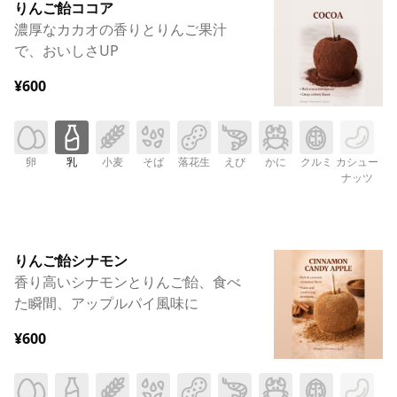
りんご飴ココア
濃厚なカカオの香りとりんご果汁
で、おいしさUP
¥600
卵
乳
小麦
そば
落花生
えび
かに
クルミ
カシュー
ナッツ
りんご飴シナモン
香り高いシナモンとりんご飴、食べ
た瞬間、アップルパイ風味に
¥600