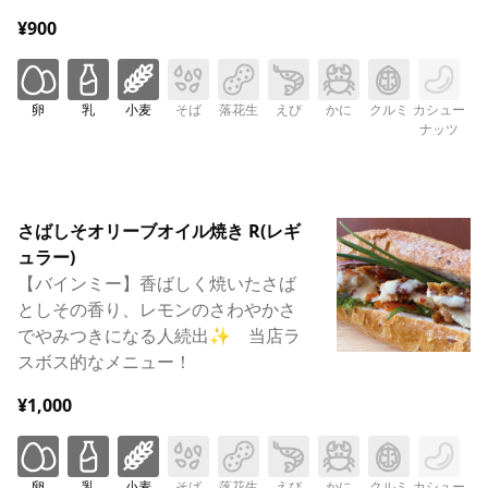
¥900
卵
乳
小麦
そば
落花生
えび
かに
クルミ
カシュー
ナッツ
さばしそオリーブオイル焼き R(レギ
ュラー)
【バインミー】香ばしく焼いたさば
としその香り、レモンのさわやかさ
でやみつきになる人続出✨ 当店ラ
スボス的なメニュー！
¥1,000
卵
乳
小麦
そば
落花生
えび
かに
クルミ
カシュー