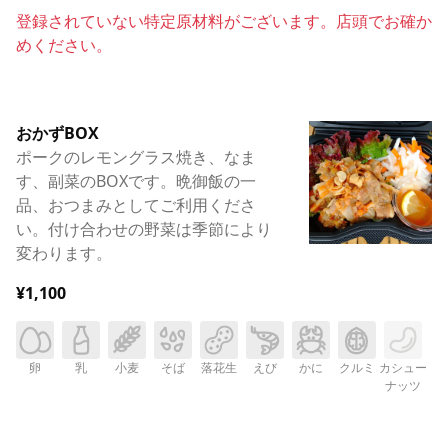
登録されていない特定原材料がございます。店頭でお確か
めください。
おかずBOX
ポークのレモングラス焼き、なま
す、副菜のBOXです。晩御飯の一
品、おつまみとしてご利用くださ
い。付け合わせの野菜は季節により
変わります。
¥1,100
卵
乳
小麦
そば
落花生
えび
かに
クルミ
カシュー
ナッツ