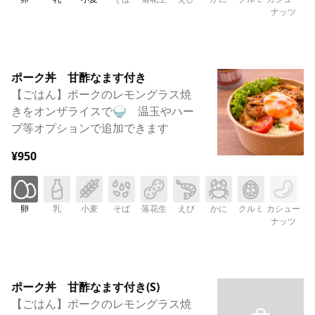
ナッツ
ポーク丼 甘酢なます付き
【ごはん】ポークのレモングラス焼
きをオンザライスで🍚 温玉やハー
ブ等オプションで追加できます
¥950
卵
乳
小麦
そば
落花生
えび
かに
クルミ
カシュー
ナッツ
ポーク丼 甘酢なます付き(S)
【ごはん】ポークのレモングラス焼