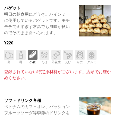
バゲット
明日の朝食用にどうぞ。バインミー
に使用しているバゲットです。モチ
モチで固すぎず常温でも風味が良い
のでそのまま食べられます。
¥220
卵
乳
小麦
そば
落花生
えび
かに
クルミ
登録されていない特定原材料がございます。店頭でお確か
めください。
ソフトドリンク各種
ベトナムのカフェオレ、パッション
フルーツソーダ等季節のドリンクを