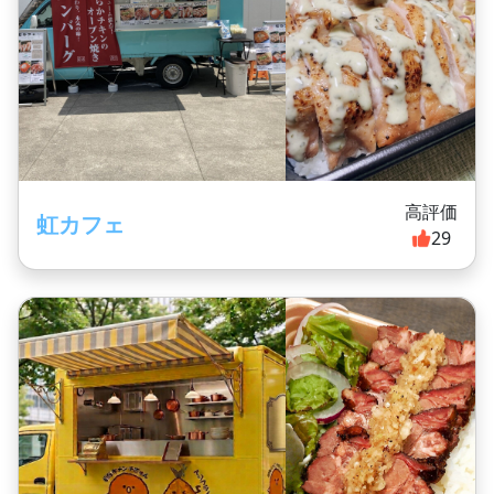
高評価
虹カフェ
29