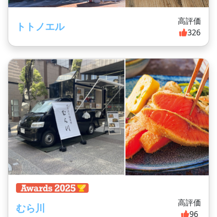
高評価
トトノエル
326
高評価
むら川
96