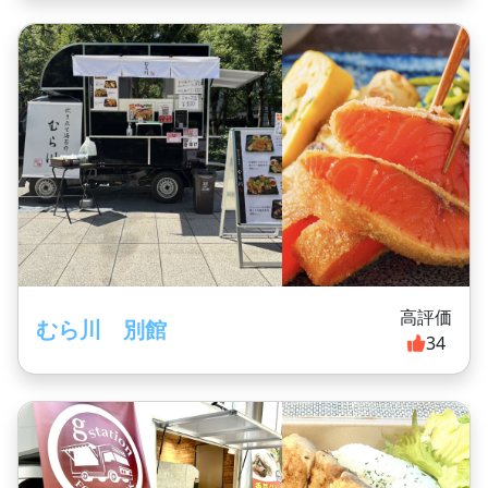
高評価
むら川 別館
34