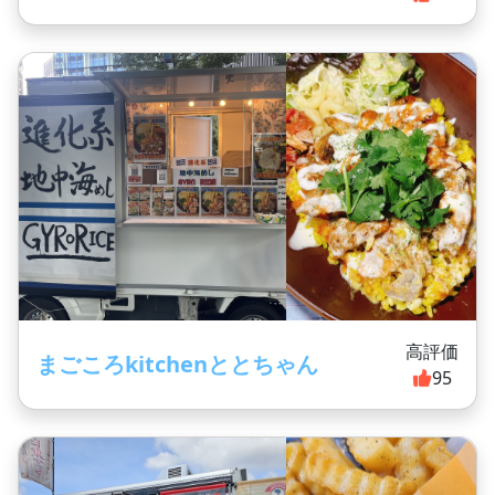
高評価
まごころkitchenととちゃん
95