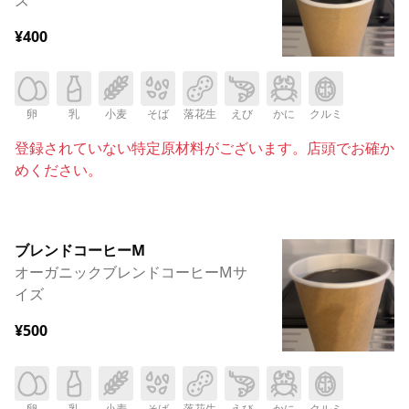
¥400
卵
乳
小麦
そば
落花生
えび
かに
クルミ
登録されていない特定原材料がございます。店頭でお確か
めください。
ブレンドコーヒーM
オーガニックブレンドコーヒーMサ
イズ
¥500
卵
乳
小麦
そば
落花生
えび
かに
クルミ