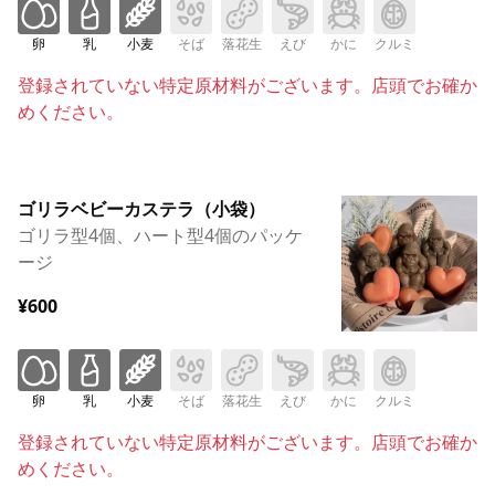
卵
乳
小麦
そば
落花生
えび
かに
クルミ
登録されていない特定原材料がございます。店頭でお確か
めください。
ゴリラベビーカステラ（小袋）
ゴリラ型4個、ハート型4個のパッケ
ージ
¥600
卵
乳
小麦
そば
落花生
えび
かに
クルミ
登録されていない特定原材料がございます。店頭でお確か
めください。