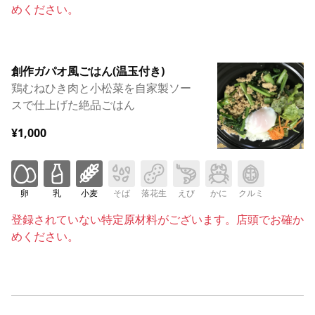
めください。
創作ガパオ風ごはん(温玉付き)
鶏むねひき肉と小松菜を自家製ソー
スで仕上げた絶品ごはん
¥1,000
卵
乳
小麦
そば
落花生
えび
かに
クルミ
登録されていない特定原材料がございます。店頭でお確か
めください。