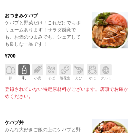
おつまみケバブ
ケバブと野菜だけ！これだけでもボ
リュームあります！サラダ感覚で
も、お酒のつまみでも、シェアして
も良しな一品です！
¥700
卵
乳
小麦
そば
落花生
えび
かに
クルミ
登録されていない特定原材料がございます。店頭でお確か
めください。
ケバブ丼
みんな大好きご飯の上にケバブと野