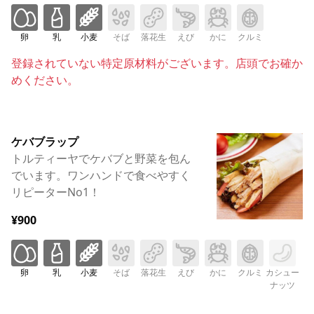
卵
乳
小麦
そば
落花生
えび
かに
クルミ
登録されていない特定原材料がございます。店頭でお確か
めください。
ケバブラップ
トルティーヤでケバブと野菜を包ん
でいます。ワンハンドで食べやすく
リピーターNo1！
¥900
卵
乳
小麦
そば
落花生
えび
かに
クルミ
カシュー
ナッツ