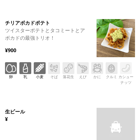
チリアボカドポテト
ツイスターポテトとタコミートとア
ボカドの最強トリオ！
¥900
卵
乳
小麦
そば
落花生
えび
かに
クルミ
カシュー
ナッツ
生ビール
¥