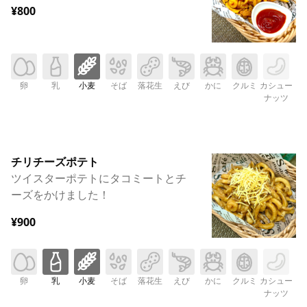
¥800
卵
乳
小麦
そば
落花生
えび
かに
クルミ
カシュー
ナッツ
チリチーズポテト
ツイスターポテトにタコミートとチ
ーズをかけました！
¥900
卵
乳
小麦
そば
落花生
えび
かに
クルミ
カシュー
ナッツ