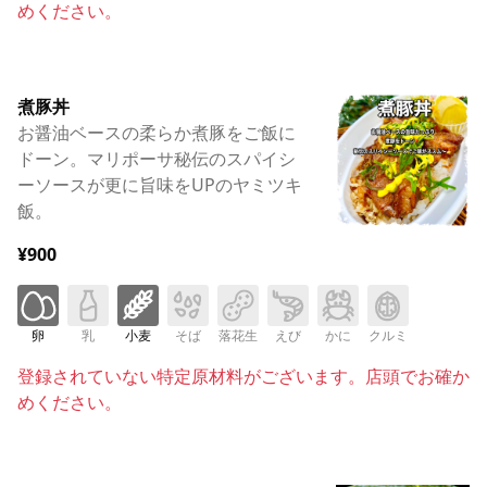
めください。
煮豚丼
お醤油ベースの柔らか煮豚をご飯に
ドーン。マリポーサ秘伝のスパイシ
ーソースが更に旨味をUPのヤミツキ
飯。
¥900
卵
乳
小麦
そば
落花生
えび
かに
クルミ
登録されていない特定原材料がございます。店頭でお確か
めください。