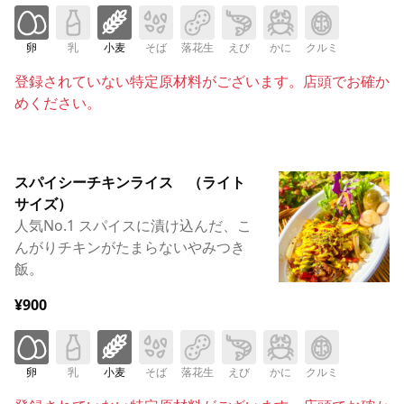
卵
乳
小麦
そば
落花生
えび
かに
クルミ
登録されていない特定原材料がございます。店頭でお確か
めください。
スパイシーチキンライス （ライト
サイズ）
人気No.1 スパイスに漬け込んだ、こ
んがりチキンがたまらないやみつき
飯。
¥900
卵
乳
小麦
そば
落花生
えび
かに
クルミ