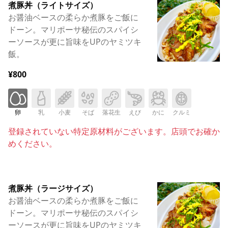
煮豚丼（ライトサイズ）
お醤油ベースの柔らか煮豚をご飯に
ドーン。マリポーサ秘伝のスパイシ
ーソースが更に旨味をUPのヤミツキ
飯。
¥800
卵
乳
小麦
そば
落花生
えび
かに
クルミ
登録されていない特定原材料がございます。店頭でお確か
めください。
煮豚丼（ラージサイズ）
お醤油ベースの柔らか煮豚をご飯に
ドーン。マリポーサ秘伝のスパイシ
ーソースが更に旨味をUPのヤミツキ