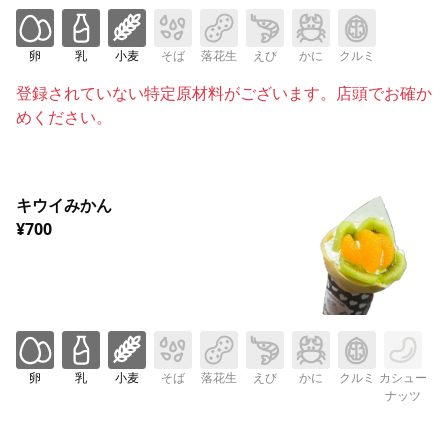
卵
乳
小麦
そば
落花生
えび
かに
クルミ
登録されていない特定原材料がございます。店頭でお確か
めください。
キウイみかん
¥700
卵
乳
小麦
そば
落花生
えび
かに
クルミ
カシュー
ナッツ