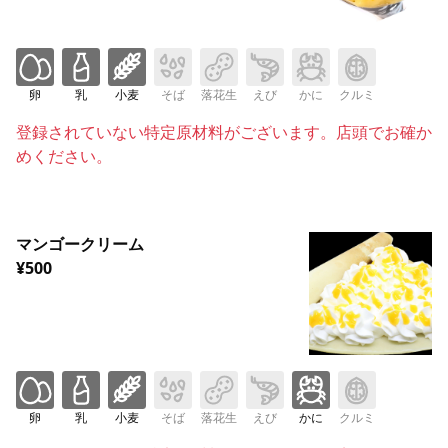
卵
乳
小麦
そば
落花生
えび
かに
クルミ
登録されていない特定原材料がございます。店頭でお確か
めください。
マンゴークリーム
¥500
卵
乳
小麦
そば
落花生
えび
かに
クルミ