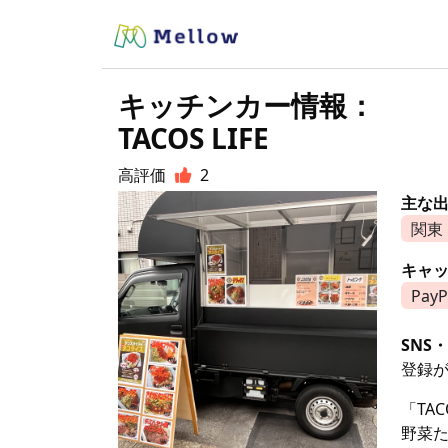
キッチンカー情報：
TACOS LIFE
高評価
2
主な
関東
キャ
PayP
SNS・
登録
「TAC
野菜