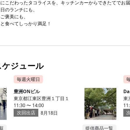
りにこだわったタコライスを、キッチンカーからできたてでお届
い日のランチにも、
のご褒美にも、
ッと食べてしっかり満足！
スケジュール
毎週火曜日
豊洲ONビル
D
東京都江東区豊洲１丁目１
東
11:30 〜 14:00
11
次回出店
8月18日
覧
提供商品一覧