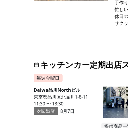
手作
忙し
休日
サク
キッチンカー定期出店
毎週金曜日
Daiwa品川Northビル
東京都品川区北品川1-8-11
11:30 〜 13:30
次回出店
8月7日
提供商品一