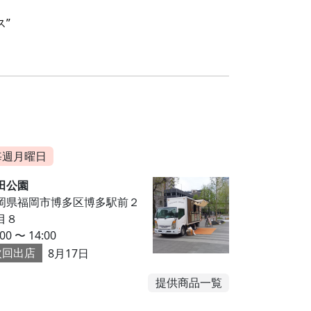
ス”
毎週月曜日
田公園
岡県福岡市博多区博多駅前２
目８
:00 〜 14:00
次回出店
8月17日
提供商品一覧