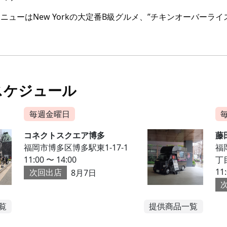
ニューはNew Yorkの大定番B級グルメ、”チキンオーバーライ
スケジュール
毎週金曜日
コネクトスクエア博多
藤
福岡市博多区博多駅東1-17-1
福
11:00 〜 14:00
丁
11
次回出店
8月7日
覧
提供商品一覧