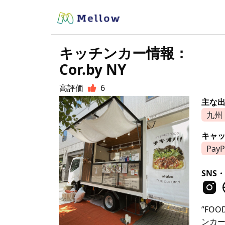
キッチンカー情報：
Cor.by NY
高評価
6
主な
九州
キャ
PayP
SNS・
”FO
ンカ