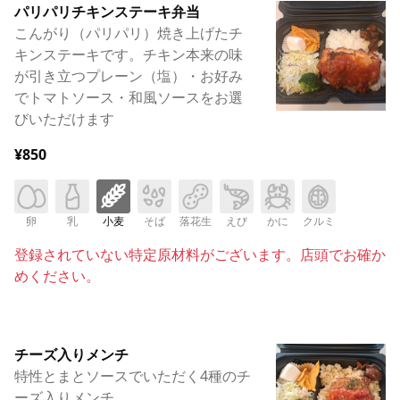
パリパリチキンステーキ弁当
こんがり（パリパリ）焼き上げたチ
キンステーキです。チキン本来の味
が引き立つプレーン（塩）・お好み
でトマトソース・和風ソースをお選
びいただけます
¥850
卵
乳
小麦
そば
落花生
えび
かに
クルミ
登録されていない特定原材料がございます。店頭でお確か
めください。
チーズ入りメンチ
特性とまとソースでいただく4種のチ
ーズ入りメンチ