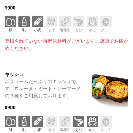
¥900
卵
乳
小麦
そば
落花生
えび
かに
クルミ
登録されていない特定原材料がございます。店頭でお確か
めください。
キッシュ
ボリュームたっぷりのキッシュで
す。ロレーヌ・ミート・シーフード
の３種をご用意しております。
¥900
卵
乳
小麦
そば
落花生
えび
かに
クルミ