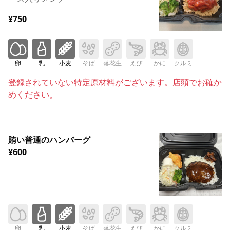
¥750
卵
乳
小麦
そば
落花生
えび
かに
クルミ
登録されていない特定原材料がございます。店頭でお確か
めください。
賄い普通のハンバーグ
¥600
卵
乳
小麦
そば
落花生
えび
かに
クルミ