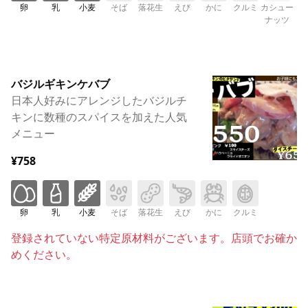
卵
乳
小麦
そば
落花生
えび
かに
クルミ
カシュー
ナッツ
バジルギキンケバブ
日本人好みにアレンジしたバジルチ
キンに数種のスパイスを加えた人気
メニュー
¥758
卵
乳
小麦
そば
落花生
えび
かに
クルミ
登録されていない特定原材料がございます。店頭でお確か
めください。