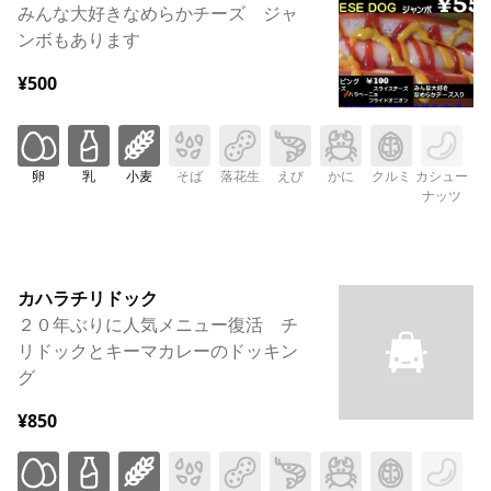
みんな大好きなめらかチーズ ジャ
ンボもあります
¥500
卵
乳
小麦
そば
落花生
えび
かに
クルミ
カシュー
ナッツ
カハラチリドック
２０年ぶりに人気メニュー復活 チ
リドックとキーマカレーのドッキン
グ
¥850