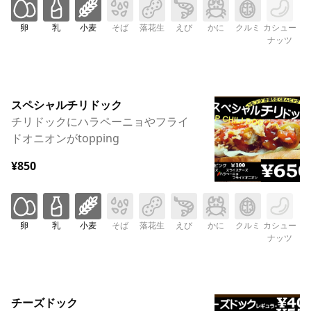
卵
乳
小麦
そば
落花生
えび
かに
クルミ
カシュー
ナッツ
スペシャルチリドック
チリドックにハラペーニョやフライ
ドオニオンがtopping
¥850
卵
乳
小麦
そば
落花生
えび
かに
クルミ
カシュー
ナッツ
チーズドック