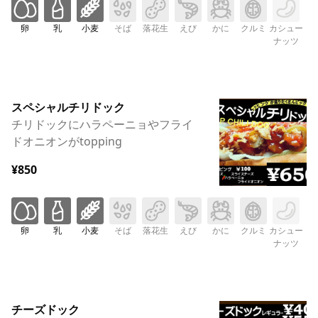
卵
乳
小麦
そば
落花生
えび
かに
クルミ
カシュー
ナッツ
スペシャルチリドック
チリドックにハラペーニョやフライ
ドオニオンがtopping
¥850
卵
乳
小麦
そば
落花生
えび
かに
クルミ
カシュー
ナッツ
チーズドック