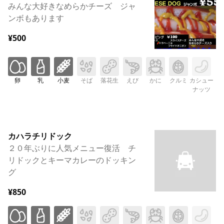
みんな大好きなめらかチーズ ジャ
ンボもあります
¥500
卵
乳
小麦
そば
落花生
えび
かに
クルミ
カシュー
ナッツ
カハラチリドック
２０年ぶりに人気メニュー復活 チ
リドックとキーマカレーのドッキン
グ
¥850