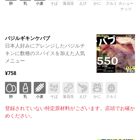
卵
乳
小麦
そば
落花生
えび
かに
クルミ
カシュー
ナッツ
バジルギキンケバブ
日本人好みにアレンジしたバジルチ
キンに数種のスパイスを加えた人気
メニュー
¥758
卵
乳
小麦
そば
落花生
えび
かに
クルミ
登録されていない特定原材料がございます。店頭でお確か
めください。