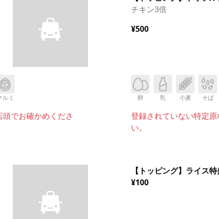
チキン3倍
¥500
クルミ
卵
乳
小麦
そば
店頭でお確かめくださ
登録されていない特定原
い。
【トッピング】ライス特
¥100