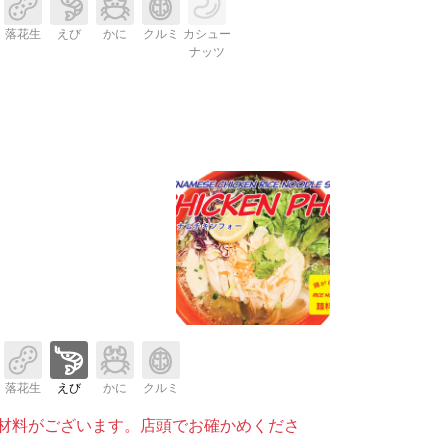
落花生
えび
かに
クルミ
カシュー
ナッツ
落花生
えび
かに
クルミ
材料がございます。店頭でお確かめくださ