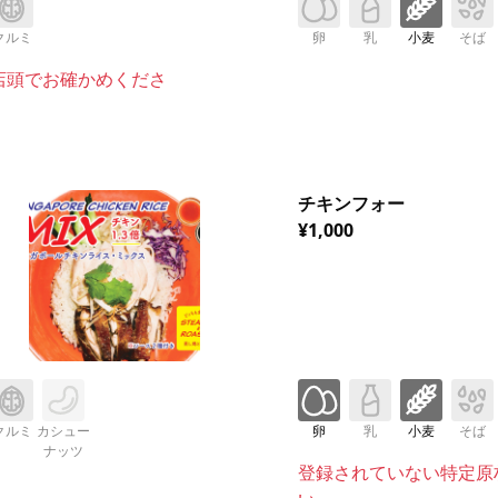
クルミ
卵
乳
小麦
そば
店頭でお確かめくださ
チキンフォー
¥1,000
クルミ
カシュー
卵
乳
小麦
そば
ナッツ
登録されていない特定原