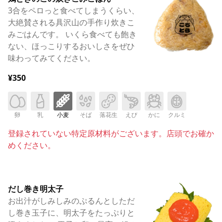
3合をペロっと食べてしまうくらい、
大絶賛される具沢山の手作り炊きこ
みごはんです。 いくら食べても飽き
ない、ほっこりするおいしさをぜひ
味わってみてください。
¥350
卵
乳
小麦
そば
落花生
えび
かに
クルミ
登録されていない特定原材料がございます。店頭でお確か
めください。
だし巻き明太子
お出汁がしみしみのぷるんとしただ
し巻き玉子に、明太子をたっぷりと