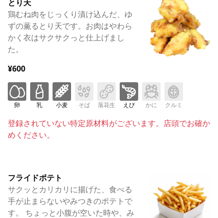
とり天
鶏むね肉をじっくり漬け込んだ、ゆ
ずの薫るとり天です。お肉はやわら
かく衣はサクサクっと仕上げまし
た。
¥600
卵
乳
小麦
そば
落花生
えび
かに
クルミ
登録されていない特定原材料がございます。店頭でお確か
めください。
フライドポテト
サクッとカリカリに揚げた、食べる
手が止まらないやみつきのポテトで
す。 ちょっと小腹が空いた時や、み