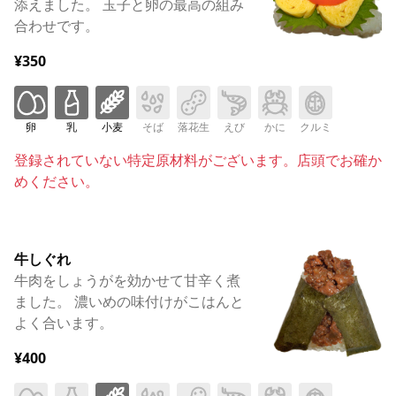
添えました。 玉子と卵の最高の組み
合わせです。
¥350
卵
乳
小麦
そば
落花生
えび
かに
クルミ
登録されていない特定原材料がございます。店頭でお確か
めください。
牛しぐれ
牛肉をしょうがを効かせて甘辛く煮
ました。 濃いめの味付けがこはんと
よく合います。
¥400