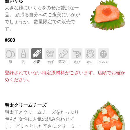
鮭いくら
大きな鮭にいくらをのせた贅沢な一
品。 頑張る自分へのご褒美にいかが
でしょうか。 数量限定での販売で
す。
¥600
卵
乳
小麦
そば
落花生
えび
かに
クルミ
登録されていない特定原材料がございます。店頭でお確か
めください。
明太クリームチーズ
明太子とクリームチーズをたっぷり
包んだ女性に人気の組み合わせで
す。 ピリッとした辛さにクリーミー