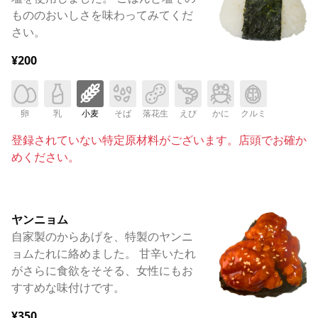
もののおいしさを味わってみてくだ
さい。
¥200
卵
乳
小麦
そば
落花生
えび
かに
クルミ
登録されていない特定原材料がございます。店頭でお確か
めください。
ヤンニョム
自家製のからあげを、特製のヤンニ
ョムたれに絡めました。 甘辛いたれ
がさらに食欲をそそる、女性にもお
すすめな味付けです。
¥350