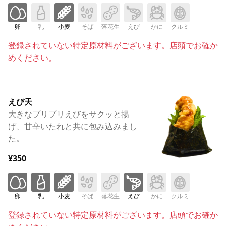
卵
乳
小麦
そば
落花生
えび
かに
クルミ
登録されていない特定原材料がございます。店頭でお確か
めください。
えび天
大きなプリプリえびをサクッと揚
げ、甘辛いたれと共に包み込みまし
た。
¥350
卵
乳
小麦
そば
落花生
えび
かに
クルミ
登録されていない特定原材料がございます。店頭でお確か