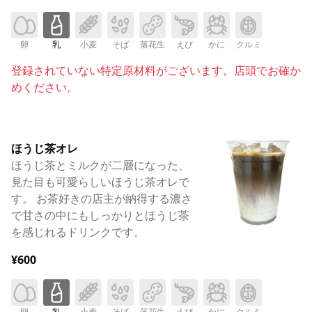
卵
乳
小麦
そば
落花生
えび
かに
クルミ
登録されていない特定原材料がございます。店頭でお確か
めください。
ほうじ茶オレ
ほうじ茶とミルクが二層になった、
見た目も可愛らしいほうじ茶オレで
す。 お茶好きの店主が納得する濃さ
で甘さの中にもしっかりとほうじ茶
を感じれるドリンクです。
¥600
卵
乳
小麦
そば
落花生
えび
かに
クルミ