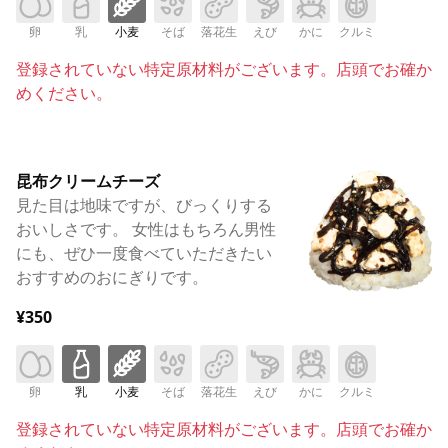
卵
乳
小麦
そば
落花生
えび
かに
クルミ
登録されていない特定原材料がございます。店頭でお確か
めください。
昆布クリームチーズ
見た目は地味ですが、びっくりする
おいしさです。 女性はもちろん男性
にも、ぜひ一度食べていただきたい
おすすめのおにぎりです。
¥350
卵
乳
小麦
そば
落花生
えび
かに
クルミ
登録されていない特定原材料がございます。店頭でお確か