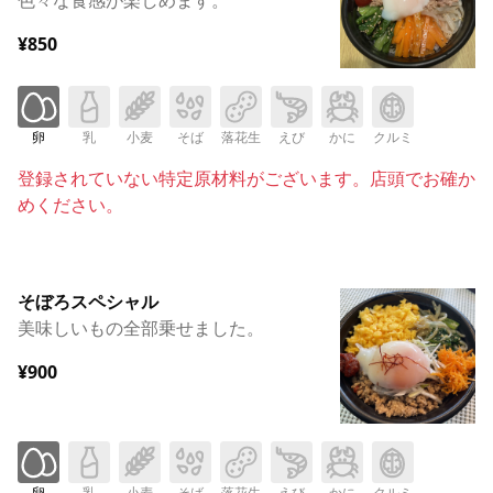
¥850
卵
乳
小麦
そば
落花生
えび
かに
クルミ
登録されていない特定原材料がございます。店頭でお確か
めください。
そぼろスペシャル
美味しいもの全部乗せました。
¥900
卵
乳
小麦
そば
落花生
えび
かに
クルミ