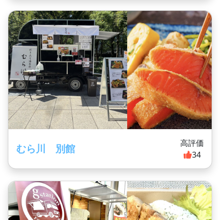
高評価
むら川 別館
34