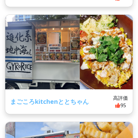
高評価
まごころkitchenととちゃん
95