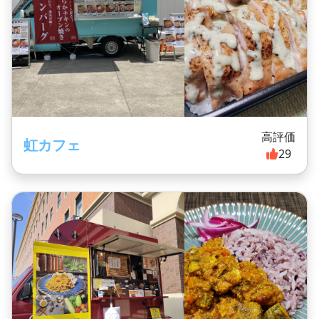
高評価
虹カフェ
29