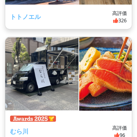
高評価
トトノエル
326
高評価
むら川
96