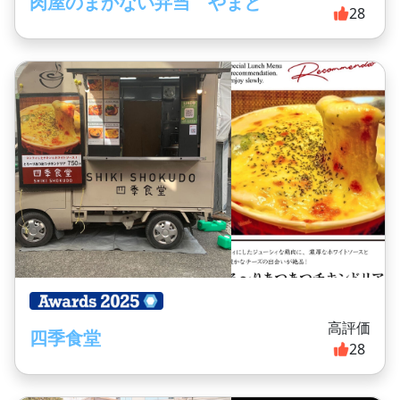
肉屋のまかない弁当 やまと
28
高評価
四季食堂
28