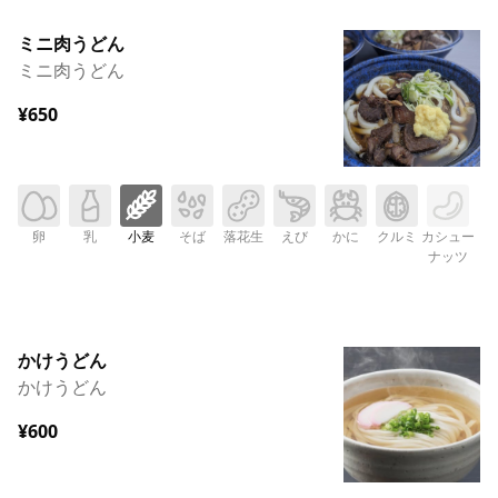
ミニ肉うどん
ミニ肉うどん
¥650
卵
乳
小麦
そば
落花生
えび
かに
クルミ
カシュー
ナッツ
かけうどん
かけうどん
¥600