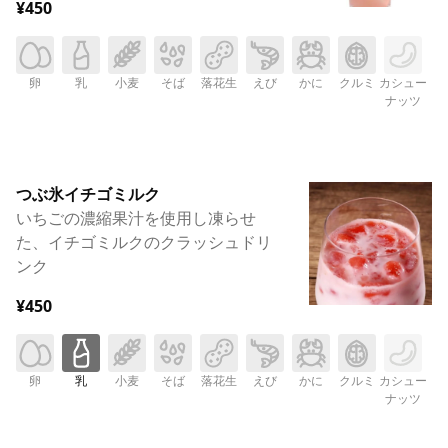
¥450
卵
乳
小麦
そば
落花生
えび
かに
クルミ
カシュー
ナッツ
つぶ氷イチゴミルク
いちごの濃縮果汁を使用し凍らせ
た、イチゴミルクのクラッシュドリ
ンク
¥450
卵
乳
小麦
そば
落花生
えび
かに
クルミ
カシュー
ナッツ