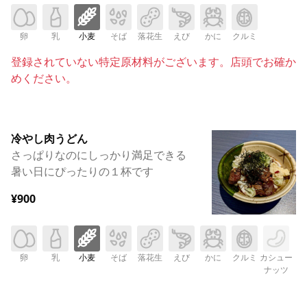
卵
乳
小麦
そば
落花生
えび
かに
クルミ
登録されていない特定原材料がございます。店頭でお確か
めください。
冷やし肉うどん
さっぱりなのにしっかり満足できる
暑い日にぴったりの１杯です
¥900
卵
乳
小麦
そば
落花生
えび
かに
クルミ
カシュー
ナッツ