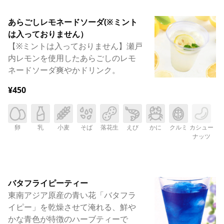
あらごしレモネードソーダ(※ミント
は入っておりません）
【※ミントは入っておりません】瀬戸
内レモンを使用したあらごしのレモ
ネードソーダ爽やかドリンク。
¥450
卵
乳
小麦
そば
落花生
えび
かに
クルミ
カシュー
ナッツ
バタフライピーティー
東南アジア原産の青い花「バタフラ
イピー」を乾燥させて淹れる、鮮や
かな青色が特徴のハーブティーで