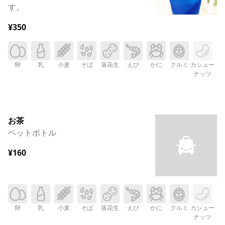
す。
¥350
卵
乳
小麦
そば
落花生
えび
かに
クルミ
カシュー
ナッツ
お茶
ペットボトル
¥160
卵
乳
小麦
そば
落花生
えび
かに
クルミ
カシュー
ナッツ