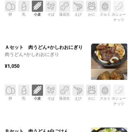
卵
乳
小麦
そば
落花生
えび
かに
クルミ
カシュー
ナッツ
Ａセット 肉うどん+かしわおにぎり
肉うどん+かしわおにぎり
¥1,050
卵
乳
小麦
そば
落花生
えび
かに
クルミ
カシュー
ナッツ
Ｂセット 肉うどん+白ごはん