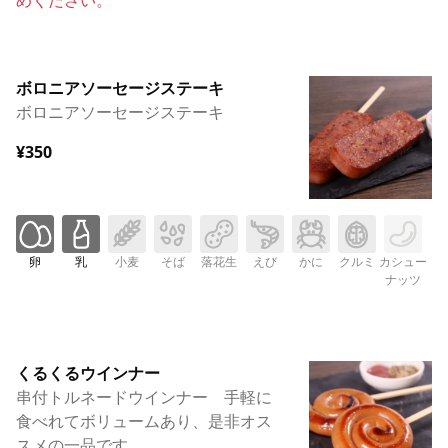
めください。
ボロニアソーセージステーキ
ボロニアソーセージステーキ
¥350
卵
乳
小麦
そば
落花生
えび
かに
クルミ
カシュー
ナッツ
くるくるウインナー
串付トルネードウインナー 手軽に
食べれてボリュームあり、是非オス
スメの一品です。