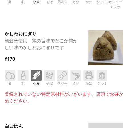
卵
乳
小麦
そば
落花生
えび
かに
クルミ
カシュー
ナッツ
かしわおにぎり
朝倉米使用 鶏の旨味でどこか懐か
しい味のかしわおにぎりです
¥170
卵
乳
小麦
そば
落花生
えび
かに
クルミ
登録されていない特定原材料がございます。店頭でお確か
めください。
白ごはん