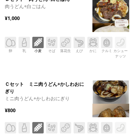
肉うどん+白ごはん
¥1,000
卵
乳
小麦
そば
落花生
えび
かに
クルミ
カシュー
ナッツ
Ｃセット ミニ肉うどん+かしわおに
ぎり
ミニ肉うどん+かしわおにぎり
¥800