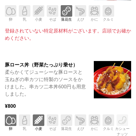
卵
乳
小麦
そば
落花生
えび
かに
クルミ
登録されていない特定原材料がございます。店頭でお確か
めください。
豚ロース丼（野菜たっぷり乗せ）
柔らかくてジューシーな豚ロースと
玉ねぎの串カツに特製のソースをか
けました。串カツ二本丼600円も用意
しました。
¥800
卵
乳
小麦
そば
落花生
えび
かに
クルミ
カシュー
ナッツ