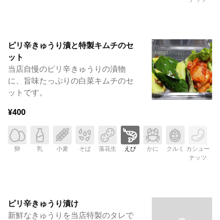
ピリ辛きゅうり漬と特製キムチのセ
ット
当店自慢のピリ辛きゅうりの漬物
に、旨味たっぷりの白菜キムチのセ
ットです。
¥400
卵
乳
小麦
そば
落花生
えび
かに
クルミ
カシュー
ナッツ
ピリ辛きゅうり漬け
新鮮なきゅうりを当店特製のタレで