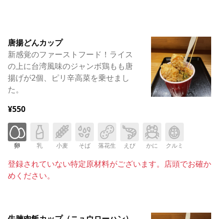
唐揚どんカップ
新感覚のファーストフード！ライス
の上に台湾風味のジャンボ鶏もも唐
揚げが2個、ピリ辛高菜を乗せまし
た。
¥550
卵
乳
小麦
そば
落花生
えび
かに
クルミ
登録されていない特定原材料がございます。店頭でお確か
めください。
牛腩肉飯カップ（ニュウローハン）