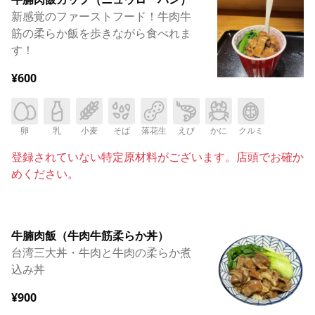
新感覚のファーストフード！牛肉牛
筋の柔らか飯を歩きながら食べれま
す！
¥600
卵
乳
小麦
そば
落花生
えび
かに
クルミ
登録されていない特定原材料がございます。店頭でお確か
めください。
牛腩肉飯（牛肉牛筋柔らか丼）
台湾三大丼・牛肉と牛肉の柔らか煮
込み丼
¥900