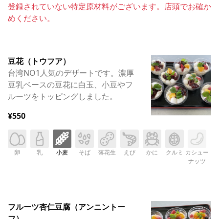
登録されていない特定原材料がございます。店頭でお確か
めください。
豆花（トウフア）
台湾NO1人気のデザートです。濃厚
豆乳ベースの豆花に白玉、小豆やフ
ルーツをトッピングしました。
¥550
卵
乳
小麦
そば
落花生
えび
かに
クルミ
カシュー
ナッツ
フルーツ杏仁豆腐（アンニントー
フ）