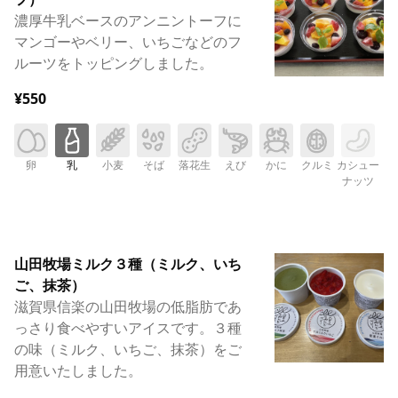
濃厚牛乳ベースのアンニントーフに
マンゴーやベリー、いちごなどのフ
ルーツをトッピングしました。
¥550
卵
乳
小麦
そば
落花生
えび
かに
クルミ
カシュー
ナッツ
山田牧場ミルク３種（ミルク、いち
ご、抹茶）
滋賀県信楽の山田牧場の低脂肪であ
っさり食べやすいアイスです。３種
の味（ミルク、いちご、抹茶）をご
用意いたしました。