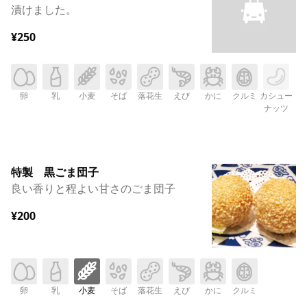
漬けました。
¥250
卵
乳
小麦
そば
落花生
えび
かに
クルミ
カシュー
ナッツ
特製 黒ごま団子
良い香りと程よい甘さのごま団子
¥200
卵
乳
小麦
そば
落花生
えび
かに
クルミ