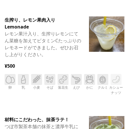
生搾り、レモン果肉入り
Lemonade
レモン果汁入り、生搾りレモンにて
ん菜糖を加えてビタミンCたっぷりの
レモネードができました。ぜひお召
し上がりください。
¥500
卵
乳
小麦
そば
落花生
えび
かに
クルミ
カシュー
ナッツ
材料にこだわった、抹茶ラテ！
つぼ市製茶本舗の抹茶と濃厚牛乳に