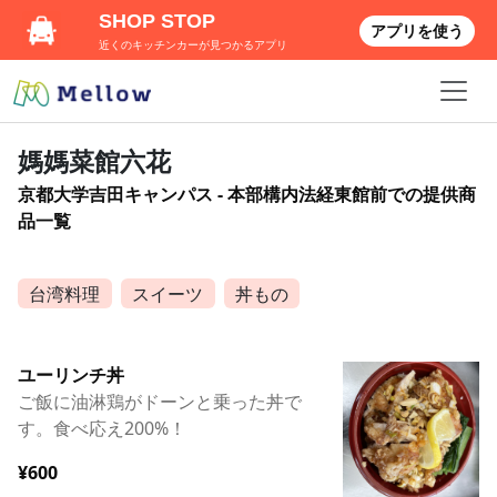
SHOP STOP
アプリを使う
近くのキッチンカーが見つかるアプリ
媽媽菜館六花
京都大学吉田キャンパス - 本部構内法経東館前での提供商
品一覧
台湾料理
スイーツ
丼もの
ユーリンチ丼
ご飯に油淋鶏がドーンと乗った丼で
す。食べ応え200%！
¥600