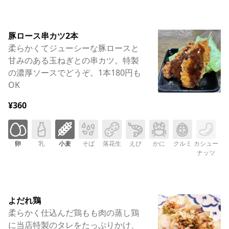
豚ロース串カツ2本
柔らかくてジューシーな豚ロースと
甘みのある玉ねぎとの串カツ。特製
の濃厚ソースでどうぞ。1本180円も
OK
¥360
卵
乳
小麦
そば
落花生
えび
かに
クルミ
カシュー
ナッツ
よだれ鶏
柔らかく仕込んだ鶏もも肉の蒸し鶏
に当店特製のタレをたっぷりかけ、