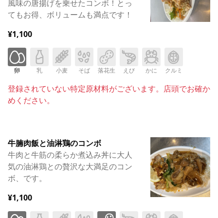
風味の唐揚げを乗せたコンボ！とっ
てもお得、ボリュームも満点です！
¥1,100
卵
乳
小麦
そば
落花生
えび
かに
クルミ
登録されていない特定原材料がございます。店頭でお確か
めください。
牛腩肉飯と油淋鶏のコンボ
牛肉と牛筋の柔らか煮込み丼に大人
気の油淋鶏との贅沢な大満足のコン
ボ、です。
¥1,100