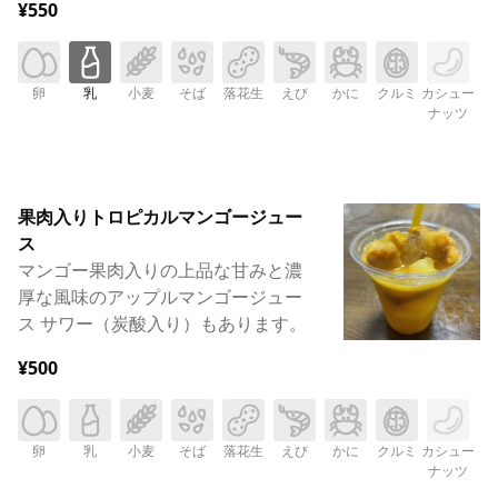
¥550
卵
乳
小麦
そば
落花生
えび
かに
クルミ
カシュー
ナッツ
果肉入りトロピカルマンゴージュー
ス
マンゴー果肉入りの上品な甘みと濃
厚な風味のアップルマンゴージュー
ス サワー（炭酸入り）もあります。
¥500
卵
乳
小麦
そば
落花生
えび
かに
クルミ
カシュー
ナッツ