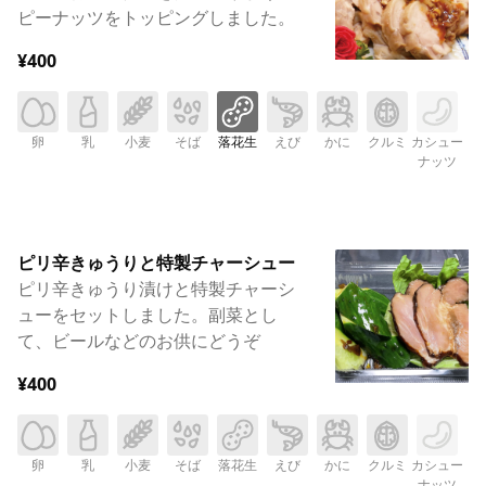
ピーナッツをトッピングしました。
¥400
卵
乳
小麦
そば
落花生
えび
かに
クルミ
カシュー
ナッツ
ピリ辛きゅうりと特製チャーシュー
ピリ辛きゅうり漬けと特製チャーシ
ューをセットしました。副菜とし
て、ビールなどのお供にどうぞ
¥400
卵
乳
小麦
そば
落花生
えび
かに
クルミ
カシュー
ナッツ