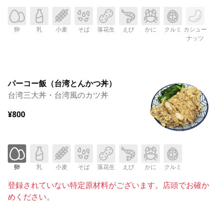
卵
乳
小麦
そば
落花生
えび
かに
クルミ
カシュー
ナッツ
パーコー飯（台湾とんかつ丼）
台湾三大丼・台湾風のカツ丼
¥800
卵
乳
小麦
そば
落花生
えび
かに
クルミ
登録されていない特定原材料がございます。店頭でお確か
めください。