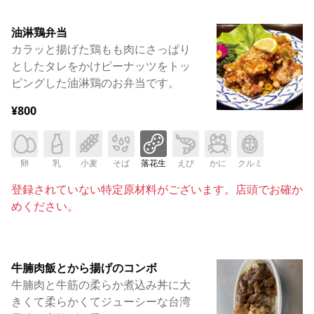
油淋鶏弁当
カラッと揚げた鶏もも肉にさっぱり
としたタレをかけピーナッツをトッ
ピングした油淋鶏のお弁当です。
¥800
卵
乳
小麦
そば
落花生
えび
かに
クルミ
登録されていない特定原材料がございます。店頭でお確か
めください。
牛腩肉飯とから揚げのコンボ
牛腩肉と牛筋の柔らか煮込み丼に大
きくて柔らかくてジューシーな台湾