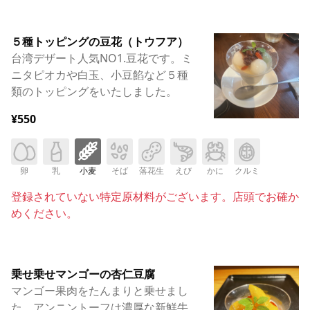
５種トッピングの豆花（トウフア）
台湾デザート人気NO1.豆花です。ミ
ニタピオカや白玉、小豆餡など５種
類のトッピングをいたしました。
¥550
卵
乳
小麦
そば
落花生
えび
かに
クルミ
登録されていない特定原材料がございます。店頭でお確か
めください。
乗せ乗せマンゴーの杏仁豆腐
マンゴー果肉をたんまりと乗せまし
た。アンニントーフは濃厚な新鮮牛