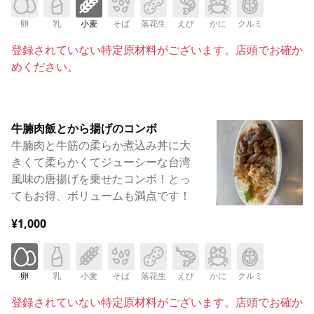
卵
乳
小麦
そば
落花生
えび
かに
クルミ
登録されていない特定原材料がございます。店頭でお確か
めください。
牛腩肉飯とから揚げのコンボ
牛腩肉と牛筋の柔らか煮込み丼に大
きくて柔らかくてジューシーな台湾
風味の唐揚げを乗せたコンボ！とっ
てもお得、ボリュームも満点です！
¥1,000
卵
乳
小麦
そば
落花生
えび
かに
クルミ
登録されていない特定原材料がございます。店頭でお確か