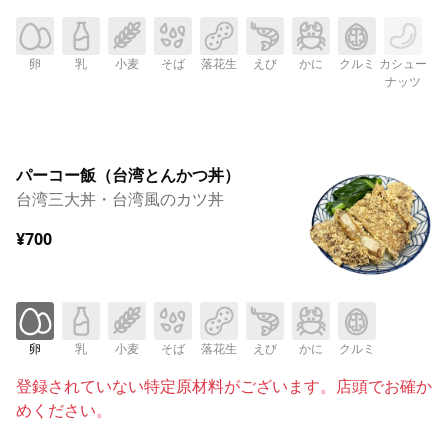
卵
乳
小麦
そば
落花生
えび
かに
クルミ
カシュー
ナッツ
パーコー飯（台湾とんかつ丼）
台湾三大丼・台湾風のカツ丼
¥700
卵
乳
小麦
そば
落花生
えび
かに
クルミ
登録されていない特定原材料がございます。店頭でお確か
めください。