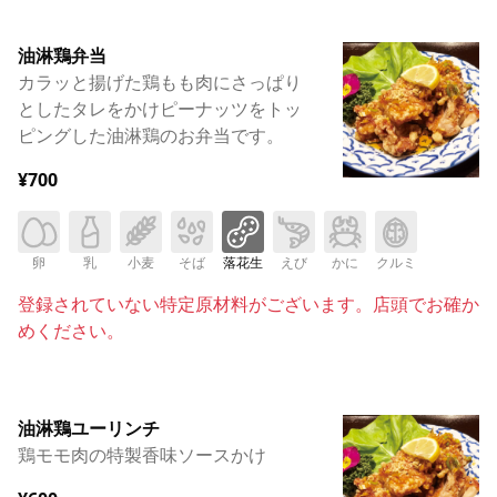
油淋鶏弁当
カラッと揚げた鶏もも肉にさっぱり
としたタレをかけピーナッツをトッ
ピングした油淋鶏のお弁当です。
¥700
卵
乳
小麦
そば
落花生
えび
かに
クルミ
登録されていない特定原材料がございます。店頭でお確か
めください。
油淋鶏ユーリンチ
鶏モモ肉の特製香味ソースかけ