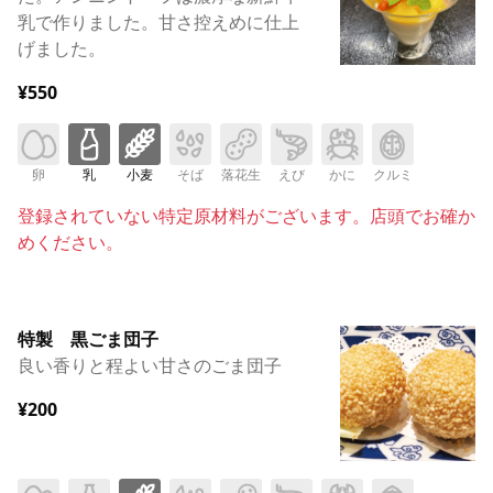
乳で作りました。甘さ控えめに仕上
げました。
¥550
卵
乳
小麦
そば
落花生
えび
かに
クルミ
登録されていない特定原材料がございます。店頭でお確か
めください。
特製 黒ごま団子
良い香りと程よい甘さのごま団子
¥200