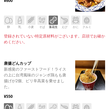
¥600
卵
乳
小麦
そば
落花生
えび
かに
クルミ
登録されていない特定原材料がございます。店頭でお確か
めください。
唐揚どんカップ
新感覚のファーストフード！ライス
の上に台湾風味のジャンボ鶏もも唐
揚げが2個、ピリ辛高菜を乗せまし
た。
¥550