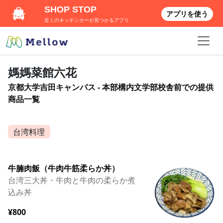
SHOP STOP
アプリを使う
近くのキッチンカーが見つかるアプリ
媽媽菜館六花
京都大学吉田キャンパス - 本部構内文学部校舎前での提供
商品一覧
台湾料理
牛腩肉飯（牛肉牛筋柔らか丼）
台湾三大丼・牛肉と牛肉の柔らか煮
込み丼
¥800