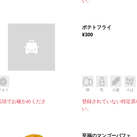
い。
ポテトフライ
¥300
クルミ
卵
乳
小麦
そば
店頭でお確かめくださ
登録されていない特定原
い。
至福のマンゴーパフェ