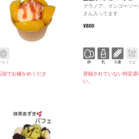
グラノア、マンゴーソー
さん入ってます
¥800
クルミ
卵
乳
小麦
そば
店頭でお確かめくださ
登録されていない特定原
い。