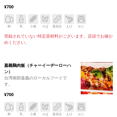
¥700
卵
乳
小麦
そば
落花生
えび
かに
登録されていない特定原材料がございます。店頭でお確か
めください。
嘉義鷄肉飯（チャーイーヂーローハ
ン）
台湾南部嘉義のローカルフードで
す。
¥700
卵
乳
小麦
そば
落花生
えび
かに