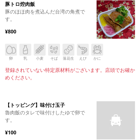
豚トロ焢肉飯
豚のほほ肉を煮込んだ台湾の角煮で
す。
¥800
卵
乳
小麦
そば
落花生
えび
かに
登録されていない特定原材料がございます。店頭でお確か
めください。
【トッピング】味付け玉子
魯肉飯のタレで味付けしたゆで卵で
す。
¥100