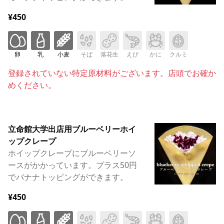
¥450
卵
乳
小麦
そば
落花生
えび
かに
クルミ
登録されていない特定原材料がございます。店頭でお確か
めください。
立命館大学出店用ブルーベリーホイ
ップクレープ
ホイップクレープにブルーベリーソ
ースがかかっています。プラス50円
でバナナトッピングができます。
¥450