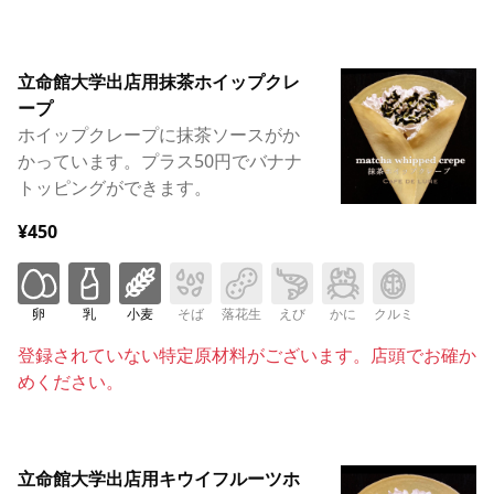
立命館大学出店用抹茶ホイップクレ
ープ
ホイップクレープに抹茶ソースがか
かっています。プラス50円でバナナ
トッピングができます。
¥450
卵
乳
小麦
そば
落花生
えび
かに
クルミ
登録されていない特定原材料がございます。店頭でお確か
めください。
立命館大学出店用キウイフルーツホ