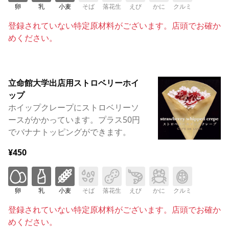
卵
乳
小麦
そば
落花生
えび
かに
クルミ
登録されていない特定原材料がございます。店頭でお確か
めください。
立命館大学出店用ストロベリーホイ
ップ
ホイップクレープにストロベリーソ
ースがかかっています。プラス50円
でバナナトッピングができます。
¥450
卵
乳
小麦
そば
落花生
えび
かに
クルミ
登録されていない特定原材料がございます。店頭でお確か
めください。