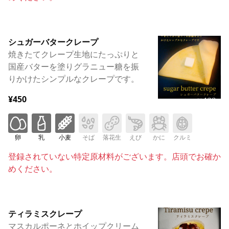
シュガーバタークレープ
焼きたてクレープ生地にたっぷりと
国産バターを塗りグラニュー糖を振
りかけたシンプルなクレープです。
¥450
卵
乳
小麦
そば
落花生
えび
かに
クルミ
登録されていない特定原材料がございます。店頭でお確か
めください。
ティラミスクレープ
マスカルポーネとホイップクリーム