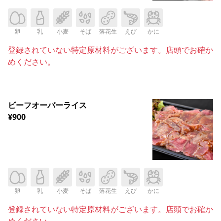
卵
乳
小麦
そば
落花生
えび
かに
登録されていない特定原材料がございます。店頭でお確か
めください。
ビーフオーバーライス
¥900
卵
乳
小麦
そば
落花生
えび
かに
登録されていない特定原材料がございます。店頭でお確か
めください。