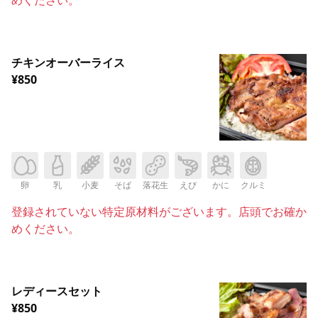
チキンオーバーライス
¥850
卵
乳
小麦
そば
落花生
えび
かに
クルミ
登録されていない特定原材料がございます。店頭でお確か
めください。
レディースセット
¥850