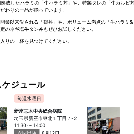
時間熟成したハラミの「牛ハラミ丼」や、特製タレの「牛カルビ
こだわりの一品が揃っています。
、開業以来愛される「鶏丼」や、ボリューム満点の「牛ハラミ&
限定のネギ塩牛タン丼もぜひお試しください。
に入りの一杯を見つけてください。
スケジュール
毎週水曜日
新座志木中央総合病院
埼⽟県新座市東北１丁目７-２
11:30 〜 14:00
次回出店
8月12日