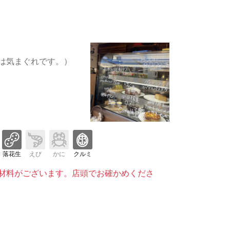
は気まぐれです。）
落花生
えび
かに
クルミ
材料がございます。店頭でお確かめくださ