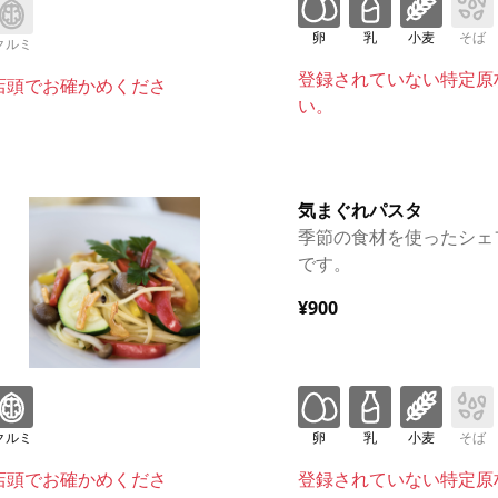
卵
乳
小麦
そば
クルミ
登録されていない特定原
店頭でお確かめくださ
い。
気まぐれパスタ
季節の食材を使ったシェ
です。
¥900
クルミ
卵
乳
小麦
そば
店頭でお確かめくださ
登録されていない特定原