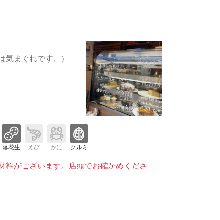
は気まぐれです。）
落花生
えび
かに
クルミ
材料がございます。店頭でお確かめくださ