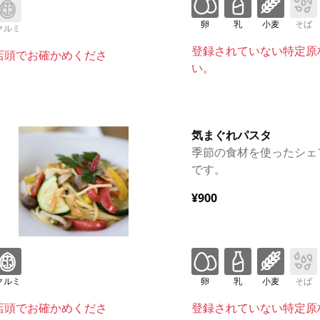
卵
乳
小麦
そば
クルミ
登録されていない特定原
店頭でお確かめくださ
い。
気まぐれパスタ
季節の食材を使ったシェ
です。
¥900
クルミ
卵
乳
小麦
そば
店頭でお確かめくださ
登録されていない特定原