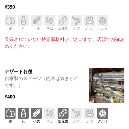
¥350
卵
乳
小麦
そば
落花生
えび
かに
クルミ
登録されていない特定原材料がございます。店頭でお確か
めください。
デザート各種
自家製のスイーツ（内容は気まぐれ
です。）
¥400
卵
乳
小麦
そば
落花生
えび
かに
クルミ