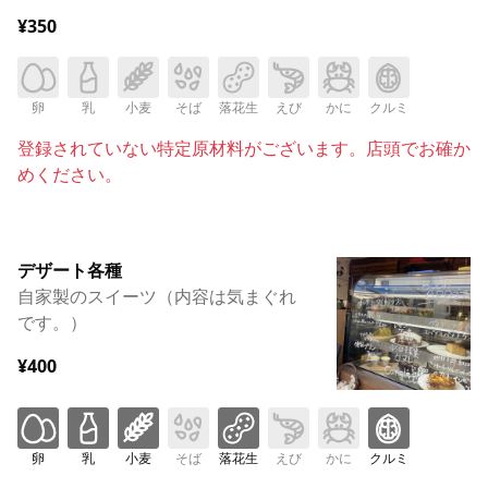
¥350
卵
乳
小麦
そば
落花生
えび
かに
クルミ
登録されていない特定原材料がございます。店頭でお確か
めください。
デザート各種
自家製のスイーツ（内容は気まぐれ
です。）
¥400
卵
乳
小麦
そば
落花生
えび
かに
クルミ