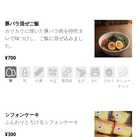
豚バラ混ぜご飯
カリカリに焼いた豚バラ肉を特性タ
レで味つけし、ご飯に混ぜ込みまし
た。
¥700
卵
乳
小麦
そば
落花生
えび
かに
クルミ
カシュー
ナッツ
シフォンケーキ
ふんわりとろけるシフォンケーキ
¥300