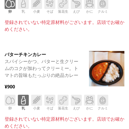
卵
乳
小麦
そば
落花生
えび
かに
クルミ
登録されていない特定原材料がございます。店頭でお確か
めください。
バターチキンカレー
スパイシーかつ、バターと生クリー
ムのコクが加わってクリーミー。ト
マトの旨味もたっぷりの絶品カレー
¥900
卵
乳
小麦
そば
落花生
えび
かに
クルミ
登録されていない特定原材料がございます。店頭でお確か
めください。