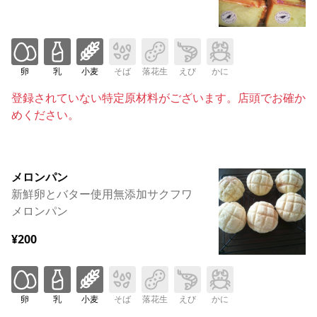
卵
乳
小麦
そば
落花生
えび
かに
登録されていない特定原材料がございます。店頭でお確か
めください。
メロンパン
新鮮卵とバター使用無添加サクフワ
メロンパン
¥200
卵
乳
小麦
そば
落花生
えび
かに