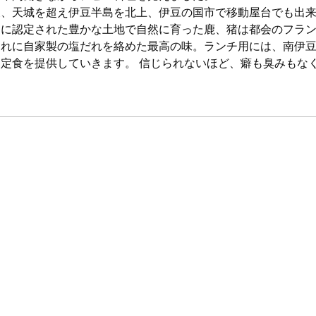
後、天城を超え伊豆半島を北上、伊豆の国市で移動屋台でも出来
クに認定された豊かな土地で自然に育った鹿、猪は都会のフラ
それに自家製の塩だれを絡めた最高の味。ランチ用には、南伊
た定食を提供していきます。 信じられないほど、癖も臭みもな