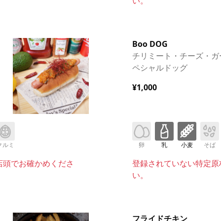
い。
Boo DOG
チリミート・チーズ・ガ
ペシャルドッグ
¥1,000
クルミ
卵
乳
小麦
そば
店頭でお確かめくださ
登録されていない特定原
い。
フライドチキン