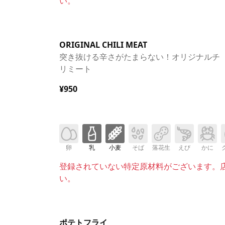
い。
ORIGINAL CHILI MEAT
突き抜ける辛さがたまらない！オリジナルチ
リミート
¥950
卵
乳
小麦
そば
落花生
えび
かに
登録されていない特定原材料がございます。
い。
ポテトフライ