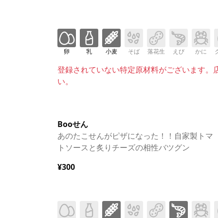
卵
乳
小麦
そば
落花生
えび
かに
登録されていない特定原材料がございます。
い。
Booせん
あのたこせんがピザになった！！自家製トマ
トソースと炙りチーズの相性バツグン
¥300