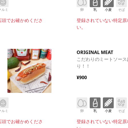
クルミ
卵
乳
小麦
そば
店頭でお確かめくださ
登録されていない特定原
い。
ORIGINAL MEAT
こだわりのミートソース
り！！
¥900
クルミ
卵
乳
小麦
そば
店頭でお確かめくださ
登録されていない特定原