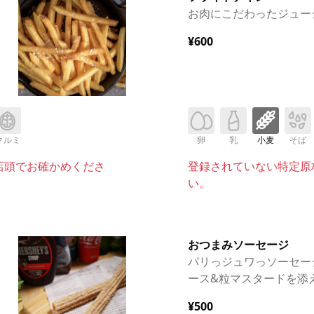
お肉にこだわったジュー
¥600
クルミ
卵
乳
小麦
そば
店頭でお確かめくださ
登録されていない特定原
い。
おつまみソーセージ
パリっジュワっソーセー
ース&粒マスタードを添
¥500