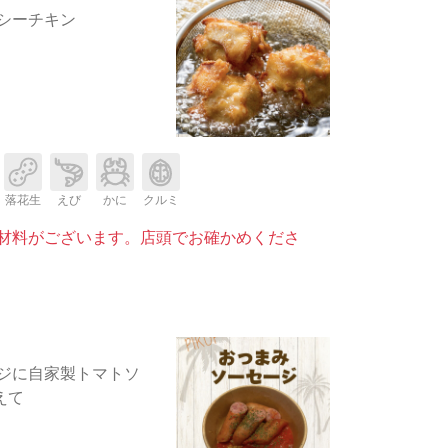
シーチキン
落花生
えび
かに
クルミ
材料がございます。店頭でお確かめくださ
ジに自家製トマトソ
えて