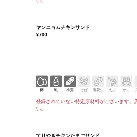
い。
ヤンニョムチキンサンド
¥700
卵
乳
小麦
そば
落花生
えび
かに
登録されていない特定原材料がございます。
い。
てりやきチキンたまごサンド