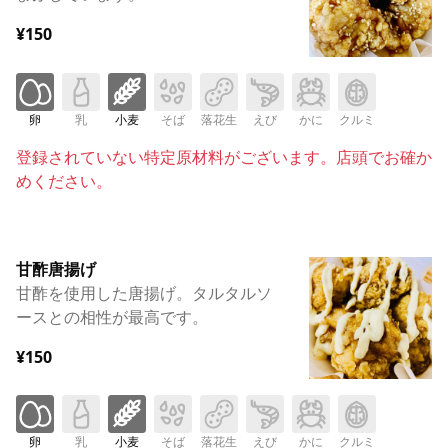
¥150
卵
乳
小麦
そば
落花生
えび
かに
クルミ
登録されていない特定原材料がございます。店頭でお確か
めください。
甘酢唐揚げ
甘酢を使用した唐揚げ。タルタルソ
ースとの相性が最高です。
¥150
卵
乳
小麦
そば
落花生
えび
かに
クルミ