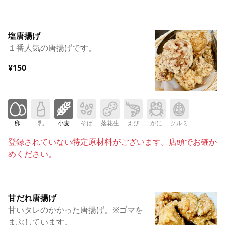
塩唐揚げ
１番人気の唐揚げです。
¥150
卵
乳
小麦
そば
落花生
えび
かに
クルミ
登録されていない特定原材料がございます。店頭でお確か
めください。
甘だれ唐揚げ
甘いタレのかかった唐揚げ。※ゴマを
まぶしています。