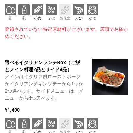
卵
乳
小麦
そば
落花生
えび
かに
登録されていない特定原材料がございます。店頭でお確か
めください。
選べるイタリアンランチBox（ご飯
とメイン料理2品とサイド4品）
メインはイタリア風ローストポーク
かイタリアンチキンソテーから1つか
2つ選べます。サイドメニューは、メ
ニューから4つ選べます。
¥1,400
卵
乳
小麦
そば
落花生
えび
かに