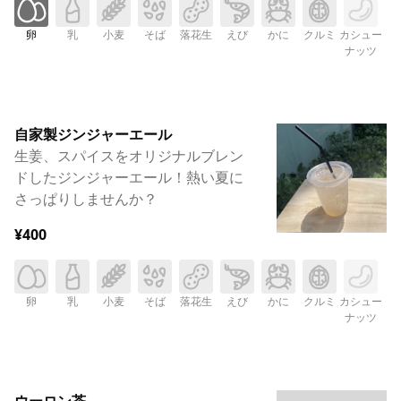
卵
乳
小麦
そば
落花生
えび
かに
クルミ
カシュー
ナッツ
自家製ジンジャーエール
生姜、スパイスをオリジナルブレン
ドしたジンジャーエール！熱い夏に
さっぱりしませんか？
¥400
卵
乳
小麦
そば
落花生
えび
かに
クルミ
カシュー
ナッツ
ウーロン茶