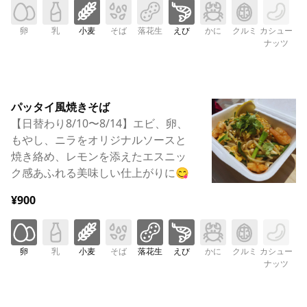
卵
乳
小麦
そば
落花生
えび
かに
クルミ
カシュー
ナッツ
パッタイ風焼きそば
【日替わり8/10〜8/14】エビ、卵、
もやし、ニラをオリジナルソースと
焼き絡め、レモンを添えたエスニッ
ク感あふれる美味しい仕上がりに😋
¥900
卵
乳
小麦
そば
落花生
えび
かに
クルミ
カシュー
ナッツ