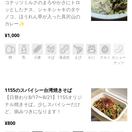
コナッツミルクのまろやかさにトロ
ッとしたナス、シャキシャキのタケ
ノコ、ほうれん草が入った具沢山の
カレー✨
¥1,000
卵
乳
小麦
そば
落花生
えび
かに
クルミ
カシュー
ナッツ
1155のスパイシー台湾焼きそば
【日替わり8/17〜8/21】1155オリジ
ナル焼きそば。少しスパイシーだけ
ど、病みつきになります！
¥800