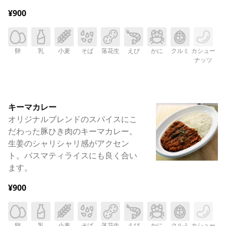
¥900
卵
乳
小麦
そば
落花生
えび
かに
クルミ
カシュー
ナッツ
キーマカレー
オリジナルブレンドのスパイスにこ
だわった豚ひき肉のキーマカレー。
生姜のシャリシャリ感がアクセン
ト。バスマティライスにも良く合い
ます。
¥900
卵
乳
小麦
そば
落花生
えび
かに
クルミ
カシュー