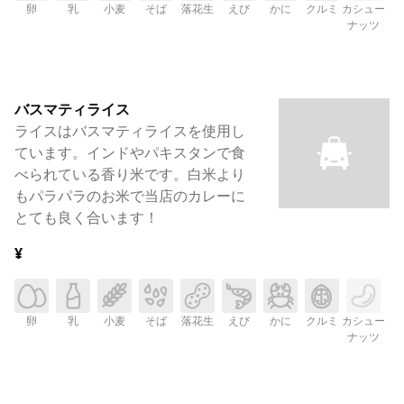
卵
乳
小麦
そば
落花生
えび
かに
クルミ
カシュー
ナッツ
バスマティライス
ライスはバスマティライスを使用し
ています。インドやパキスタンで食
べられている香り米です。白米より
もパラパラのお米で当店のカレーに
とても良く合います！
¥
卵
乳
小麦
そば
落花生
えび
かに
クルミ
カシュー
ナッツ