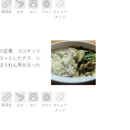
落花生
えび
かに
クルミ
カシュー
ナッツ
の定番。ココナッツ
ロッとしたナス、シ
ほうれん草が入った
落花生
えび
かに
クルミ
カシュー
ナッツ