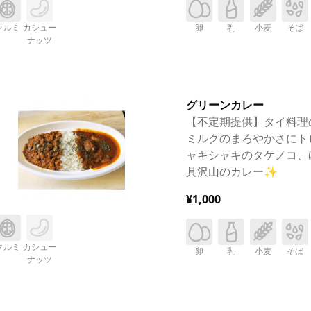
クルミ
カシュー
卵
乳
小麦
そば
ナッツ
グリーンカレー
【不定期提供】タイ料理
ミルクのまろやかさにト
ャキシャキのタケノコ、
具沢山のカレー✨
¥1,000
クルミ
カシュー
卵
乳
小麦
そば
ナッツ