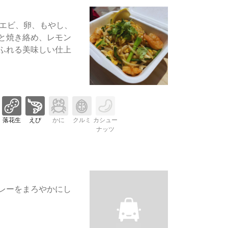
1】エビ、卵、もやし、
と焼き絡め、レモン
ふれる美味しい仕上
落花生
えび
かに
クルミ
カシュー
ナッツ
レーをまろやかにし