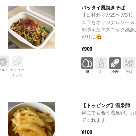
パッタイ風焼きそば
【日替わり7/29〜7/3
ニラをオリジナルソース
を添えたエスニック感あ
がりに😋
¥900
クルミ
カシュー
卵
乳
小麦
そば
ナッツ
【トッピング】温泉卵
何にでも合う温泉卵。カ
てくれます。
¥100