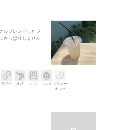
ナルブレンドしたジ
にさっぱりしません
落花生
えび
かに
クルミ
カシュー
ナッツ