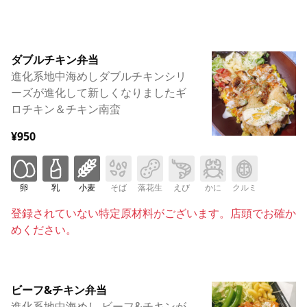
ダブルチキン弁当
進化系地中海めしダブルチキンシリ
ーズが進化して新しくなりましたギ
ロチキン＆チキン南蛮
¥950
卵
乳
小麦
そば
落花生
えび
かに
クルミ
登録されていない特定原材料がございます。店頭でお確か
めください。
ビーフ&チキン弁当
進化系地中海めし ビーフ&チキンが