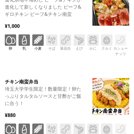
進化して新しくなりました ビーフ&
ギロチキン ビーフ&チキン南蛮
¥1,000
卵
乳
小麦
そば
落花生
えび
かに
クルミ
カシュー
ナッツ
チキン南蛮弁当
埼玉大学学生限定！数量限定！卵た
っぷりタルタルソースと甘酢がご飯
に合う！
¥880