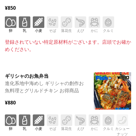
¥850
卵
乳
小麦
そば
落花生
えび
かに
クルミ
登録されていない特定原材料がございます。店頭でお確か
めください。
ギリシャのお魚弁当
進化系地中海めし ギリシャの創作お
魚料理とグリルドチキン お得商品
¥880
卵
乳
小麦
そば
落花生
えび
かに
クルミ
カシュー
ナッツ