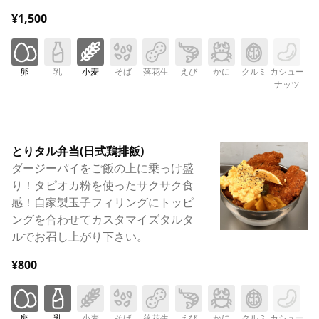
¥1,500
卵
乳
小麦
そば
落花生
えび
かに
クルミ
カシュー
ナッツ
とりタル弁当(日式鶏排飯)
ダージーパイをご飯の上に乗っけ盛
り！タピオカ粉を使ったサクサク食
感！自家製玉子フィリングにトッピ
ングを合わせてカスタマイズタルタ
ルでお召し上がり下さい。
¥800
卵
乳
小麦
そば
落花生
えび
かに
クルミ
カシュー