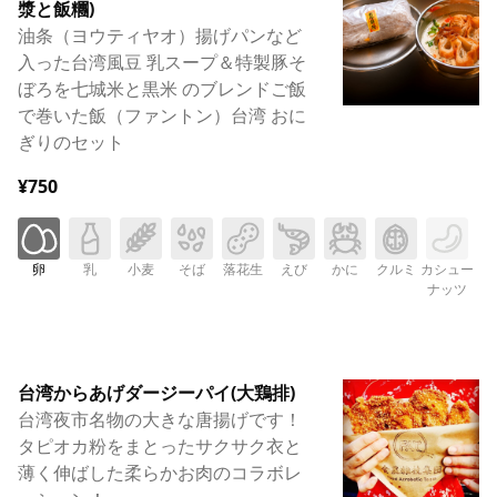
漿と飯糰)
油条（ヨウティヤオ）揚げパンなど
入った台湾風豆 乳スープ＆特製豚そ
ぼろを七城米と黒米 のブレンドご飯
で巻いた飯（ファントン）台湾 おに
ぎりのセット
¥750
卵
乳
小麦
そば
落花生
えび
かに
クルミ
カシュー
ナッツ
台湾からあげダージーパイ(大鶏排)
台湾夜市名物の大きな唐揚げです！
タピオカ粉をまとったサクサク衣と
薄く伸ばした柔らかお肉のコラボレ