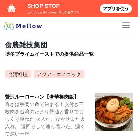
SHOP STOP
アプリを使う
近くのキッチンカーが見つかるアプリ
食農雑技集団
博多プライムイーストでの提供商品一覧
台湾料理
アジア・エスニック
贅沢ルーローハン【奢華魯肉飯】
旨さは手間の数で決まる！皮付き三
枚肉を台湾のたまり醤油と香りでじ
っくり重ねた 火入れ、寝かせまた火
入れ。 遠回りして辿り着いた、濃く
て深い一杯