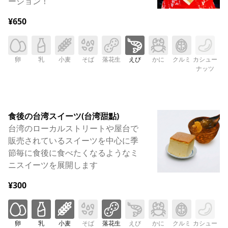
ーション！
¥650
卵
乳
小麦
そば
落花生
えび
かに
クルミ
カシュー
ナッツ
食後の台湾スイーツ(台湾甜點)
台湾のローカルストリートや屋台で
販売されているスイーツを中心に季
節毎に食後に食べたくなるようなミ
ニスイーツを展開します
¥300
卵
乳
小麦
そば
落花生
えび
かに
クルミ
カシュー