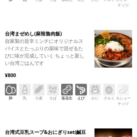
ナッツ
台湾まぜめし(麻辣魯肉飯)
自家製の旨辛ミンチにオリジナルス
パイスとたっぷりの薬味で混ぜるた
びに味が完成していく ちょっと新し
い台湾ごはんです
¥800
卵
乳
小麦
そば
落花生
えび
かに
クルミ
カシュー
ナッツ
台湾式豆乳スープ&おにぎりset(鹹豆