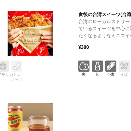
食後の台湾スイーツ(台湾
台湾のローカルストリー
ているスイーツを中心に
たくなるようなミニスイ
¥300
クルミ
カシュー
卵
乳
小麦
そば
ナッツ