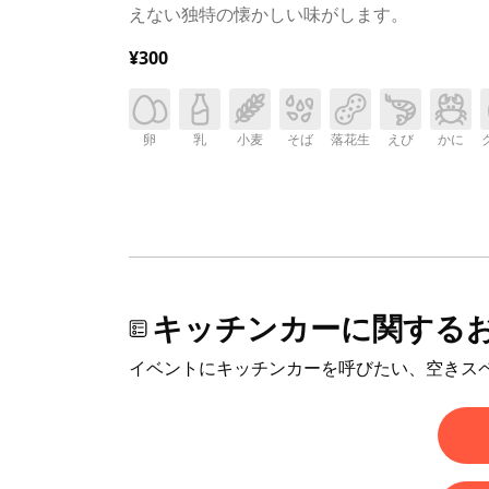
えない独特の懐かしい味がします。
¥300
卵
乳
小麦
そば
落花生
えび
かに
キッチンカーに関する
イベントにキッチンカーを呼びたい、空きス