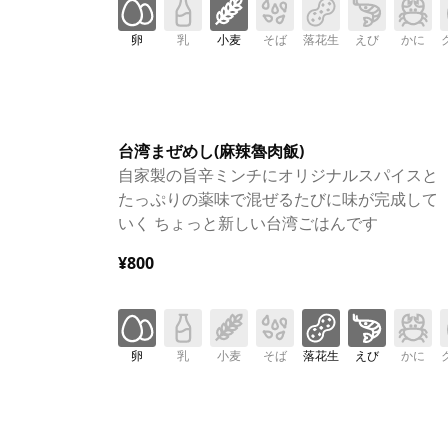
卵
乳
小麦
そば
落花生
えび
かに
台湾まぜめし(麻辣魯肉飯)
自家製の旨辛ミンチにオリジナルスパイスと
たっぷりの薬味で混ぜるたびに味が完成して
いく ちょっと新しい台湾ごはんです
¥800
卵
乳
小麦
そば
落花生
えび
かに