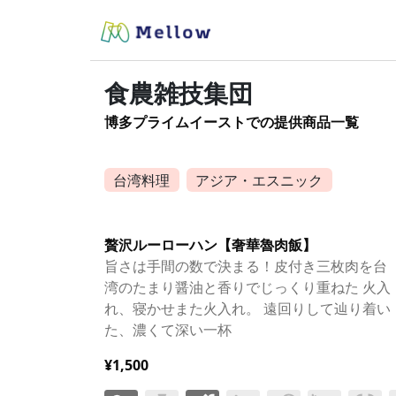
食農雑技集団
博多プライムイーストでの提供商品一覧
台湾料理
アジア・エスニック
贅沢ルーローハン【奢華魯肉飯】
旨さは手間の数で決まる！皮付き三枚肉を台
湾のたまり醤油と香りでじっくり重ねた 火入
れ、寝かせまた火入れ。 遠回りして辿り着い
た、濃くて深い一杯
¥1,500