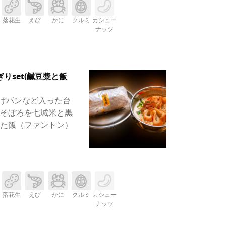
落花生
えび
かに
クルミ
カシュー
ナッツ
りset(鹹豆漿と飯
げパンなど入った台
豚そぼろを七城米と黒
いた飯（ファントン）
落花生
えび
かに
クルミ
カシュー
ナッツ