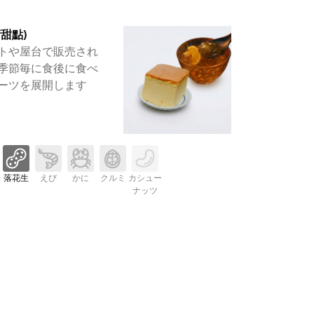
甜點)
トや屋台で販売され
季節毎に食後に食べ
ーツを展開します
落花生
えび
かに
クルミ
カシュー
ナッツ