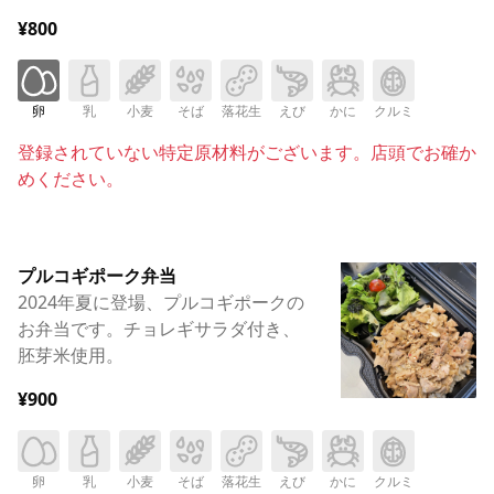
¥800
卵
乳
小麦
そば
落花生
えび
かに
クルミ
登録されていない特定原材料がございます。店頭でお確か
めください。
プルコギポーク弁当
2024年夏に登場、プルコギポークの
お弁当です。チョレギサラダ付き、
胚芽米使用。
¥900
卵
乳
小麦
そば
落花生
えび
かに
クルミ