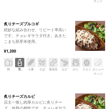
ナッツ
炙りチーズプルコギ
絶妙な組み合わせ、リピート率高い
です。チョレギサラダ付き。あきた
こまち胚芽米使用。
¥1,200
卵
乳
小麦
そば
落花生
えび
かに
クルミ
カシュー
ナッツ
炙りチーズカルビ
店主一推し肉厚カルビに炙りチー
ズ、抜群の相性です。チョレギサラ