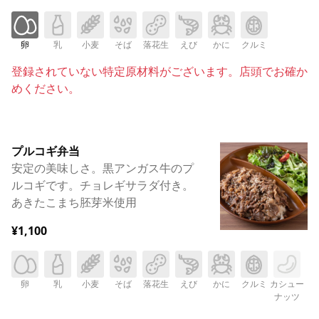
卵
乳
小麦
そば
落花生
えび
かに
クルミ
登録されていない特定原材料がございます。店頭でお確か
めください。
プルコギ弁当
安定の美味しさ。黒アンガス牛のプ
ルコギです。チョレギサラダ付き。
あきたこまち胚芽米使用
¥1,100
卵
乳
小麦
そば
落花生
えび
かに
クルミ
カシュー
ナッツ