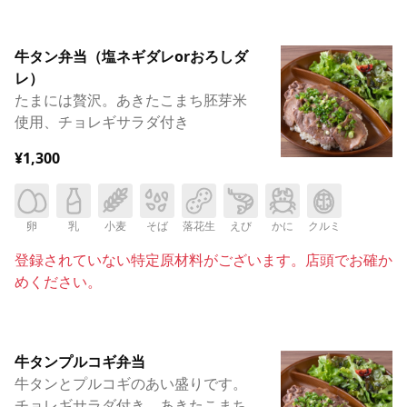
牛タン弁当（塩ネギダレorおろしダ
レ）
たまには贅沢。あきたこまち胚芽米
使用、チョレギサラダ付き
¥1,300
卵
乳
小麦
そば
落花生
えび
かに
クルミ
登録されていない特定原材料がございます。店頭でお確か
めください。
牛タンプルコギ弁当
牛タンとプルコギのあい盛りです。
チョレギサラダ付き。あきたこまち