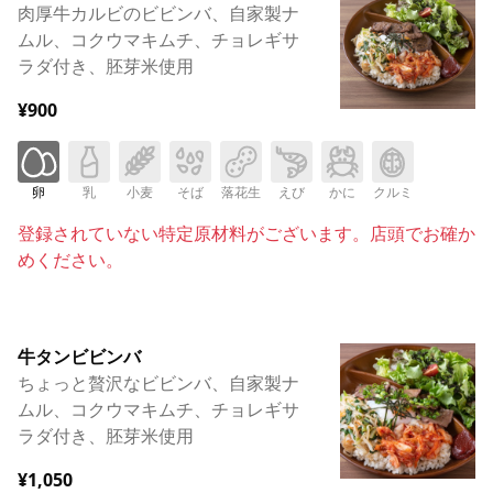
肉厚牛カルビのビビンバ、自家製ナ
ムル、コクウマキムチ、チョレギサ
ラダ付き、胚芽米使用
¥900
卵
乳
小麦
そば
落花生
えび
かに
クルミ
登録されていない特定原材料がございます。店頭でお確か
めください。
牛タンビビンバ
ちょっと贅沢なビビンバ、自家製ナ
ムル、コクウマキムチ、チョレギサ
ラダ付き、胚芽米使用
¥1,050