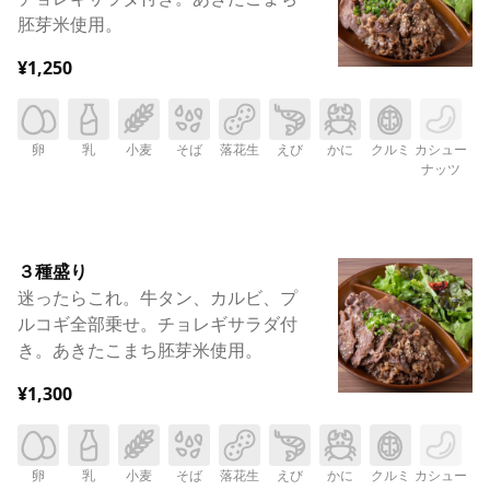
胚芽米使用。
¥1,250
卵
乳
小麦
そば
落花生
えび
かに
クルミ
カシュー
ナッツ
３種盛り
迷ったらこれ。牛タン、カルビ、プ
ルコギ全部乗せ。チョレギサラダ付
き。あきたこまち胚芽米使用。
¥1,300
卵
乳
小麦
そば
落花生
えび
かに
クルミ
カシュー