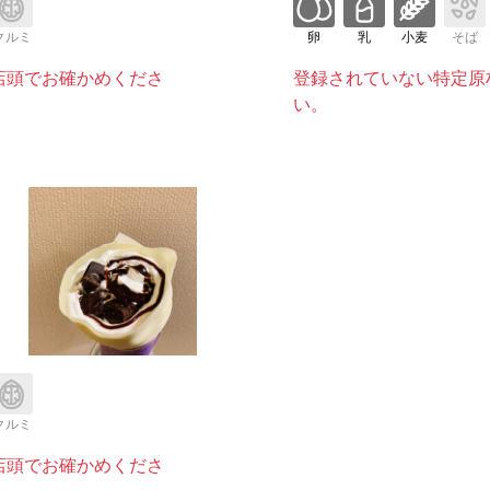
クルミ
卵
乳
小麦
そば
店頭でお確かめくださ
登録されていない特定原
い。
クルミ
店頭でお確かめくださ