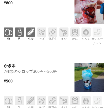
¥800
卵
乳
小麦
そば
落花生
えび
かに
クルミ
カシュー
ナッツ
かき氷
7種類のシロップ300円～500円
¥500
卵
乳
小麦
そば
落花生
えび
かに
クルミ
カシュー