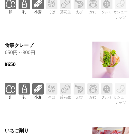
卵
乳
小麦
そば
落花生
えび
かに
クルミ
カシュー
ナッツ
食事クレープ
650円～800円
¥650
卵
乳
小麦
そば
落花生
えび
かに
クルミ
カシュー
ナッツ
いちご削り