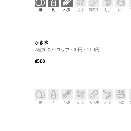
卵
乳
小麦
そば
落花生
えび
かに
かき氷
7種類のシロップ300円～500円
¥500
卵
乳
小麦
そば
落花生
えび
かに