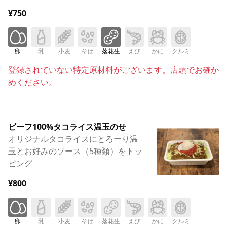
¥750
卵
乳
小麦
そば
落花生
えび
かに
クルミ
登録されていない特定原材料がございます。店頭でお確か
めください。
ビーフ100%タコライス温玉のせ
オリジナルタコライスにとろーり温
玉とお好みのソース（5種類）をトッ
ピング
¥800
卵
乳
小麦
そば
落花生
えび
かに
クルミ