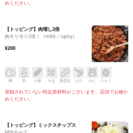
めください。
【トッピング】肉増し2倍
肉モリモリ2倍！（mild ／spicy）
¥200
卵
乳
小麦
そば
落花生
えび
かに
クルミ
登録されていない特定原材料がございます。店頭でお確か
めください。
【トッピング】ミックスチップス
MIXチーズ