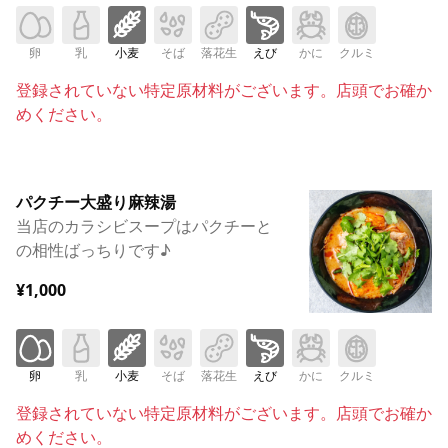
卵
乳
小麦
そば
落花生
えび
かに
クルミ
登録されていない特定原材料がございます。店頭でお確か
めください。
パクチー大盛り麻辣湯
当店のカラシビスープはパクチーと
の相性ばっちりです♪
¥1,000
卵
乳
小麦
そば
落花生
えび
かに
クルミ
登録されていない特定原材料がございます。店頭でお確か
めください。