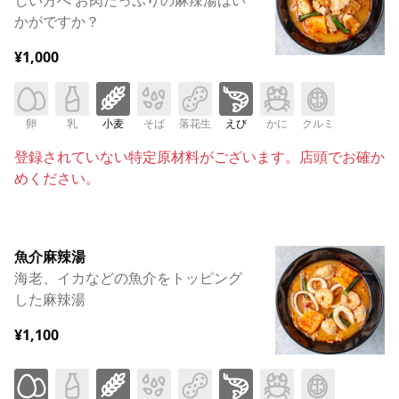
かがですか？
¥1,000
卵
乳
小麦
そば
落花生
えび
かに
クルミ
登録されていない特定原材料がございます。店頭でお確か
めください。
魚介麻辣湯
海老、イカなどの魚介をトッピング
した麻辣湯
¥1,100