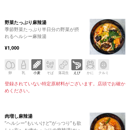
野菜たっぷり麻辣湯
季節野菜たっぷり半日分の野菜が摂
れるヘルシー麻辣湯
¥1,000
卵
乳
小麦
そば
落花生
えび
かに
クルミ
登録されていない特定原材料がございます。店頭でお確か
めください。
肉増し麻辣湯
”ヘルシー“もいいけど“がっつり”も欲
しい方へ お肉たっぷりの麻辣湯はい