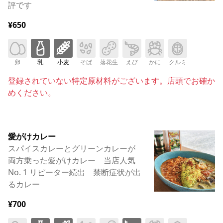
評です
¥650
卵
乳
小麦
そば
落花生
えび
かに
クルミ
登録されていない特定原材料がございます。店頭でお確か
めください。
愛がけカレー
スパイスカレーとグリーンカレーが
両方乗った愛がけカレー 当店人気
No. 1 リピーター続出 禁断症状が出
るカレー
¥700