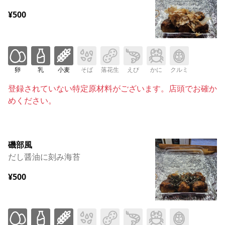
¥500
卵
乳
小麦
そば
落花生
えび
かに
クルミ
登録されていない特定原材料がございます。店頭でお確か
めください。
磯部風
だし醤油に刻み海苔
¥500