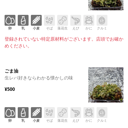
卵
乳
小麦
そば
落花生
えび
かに
クルミ
登録されていない特定原材料がございます。店頭でお確か
めください。
ごま油
生レバ好きならわかる懐かしの味
¥500
卵
乳
小麦
そば
落花生
えび
かに
クルミ