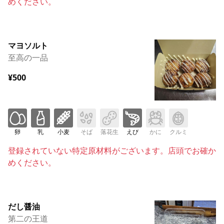
めください。
マヨソルト
至高の一品
¥500
卵
乳
小麦
そば
落花生
えび
かに
クルミ
登録されていない特定原材料がございます。店頭でお確か
めください。
だし醤油
第二の王道