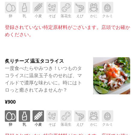
卵
乳
小麦
そば
落花生
えび
かに
クルミ
登録されていない特定原材料がございます。店頭でお確か
めください。
炙りチーズ 温玉タコライス
一度食べたらやみつき！いつものタ
コライスに温泉玉子をのせれば、マ
イルドで濃厚な味わいに。時にはト
ロっと癒されてみませんか？
¥900
卵
乳
小麦
そば
落花生
えび
かに
クルミ