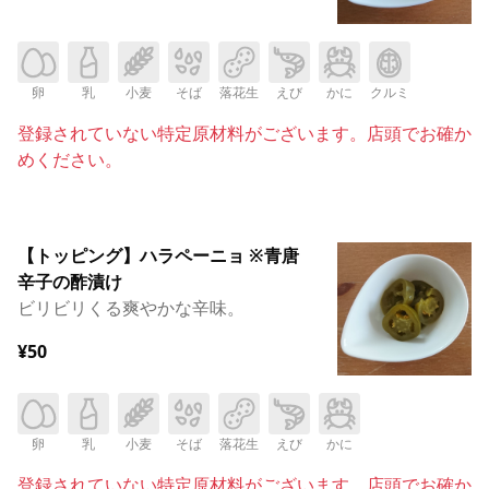
卵
乳
小麦
そば
落花生
えび
かに
クルミ
登録されていない特定原材料がございます。店頭でお確か
めください。
【トッピング】ハラペーニョ ※青唐
辛子の酢漬け
ビリビリくる爽やかな辛味。
¥50
卵
乳
小麦
そば
落花生
えび
かに
登録されていない特定原材料がございます。店頭でお確か