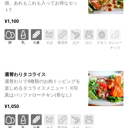
個、あれもこれも入ってお得なセッ
ト!!
¥1,100
卵
乳
小麦
そば
落花生
えび
かに
クルミ
カシュー
ナッツ
週替わりタコライス
週替わりで4種類のお肉トッピングを
楽しめるタコライスメニュー！ ※写
真はバッファローチキン(骨なし)
¥1,050
卵
乳
小麦
そば
落花生
えび
かに