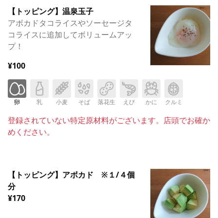
【トッピング】温泉玉子
アボカドタコライスやソーセージタ
コライスに追加してボリュームアッ
プ！
¥100
卵
乳
小麦
そば
落花生
えび
かに
クルミ
登録されていない特定原材料がございます。店頭でお確か
めください。
【トッピング】アボカド ※１/４個
分
¥170