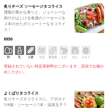
炙りチーズ ソーセージタコライス
燻製の豊かな香りと、ジューシーな
肉汁がはじける食感のソーセージを
２本のせたボリューミーなタコライ
ス！
¥950
卵
乳
小麦
そば
落花生
えび
かに
クルミ
登録されていない特定原材料がございます。店頭でお確か
めください。
よくばりタコライス
炙りチーズタコライスに、アボカド
1/4個・ソーセージ 1本・温泉玉子 1